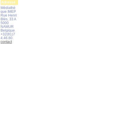
Adresse
Médiathè
que IMEP
Rue Henri
Blès, 33 A
5000
NAMUR
Belgique
+32(81)7
4.46.80.
contact