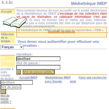
A+
A-
A
Médiathèque IMEP
Nous sommes heureux de vous accueillir sur le portail électronique
Accueil
de la Médiathèque de l'IMEP.
L'encodage de nos collections étant
en cours de réalisation, ce catalogue informatique n'est pas
complet.
Si vous ne trouvez pas le média qui vous intéresse,
n'hésitez pas à nous contacter par mail ou par téléphone pour de
plus amples renseignements.
La médiathèque de l'IMEP est gérée avec le logiciel libre « PMB ».
Nouvelle recherche
Sélection
de la
langue
Vous devez vous authentifier pour effectuer une
réservation :
Identifiant :
Se
connecte
Mot de passe :
r
accéder à
votre
compte
Accueil IMEP
Médiathèque IMEP
Faire une recherche
de lecteur
avec Google
pmb
Mot de
passe
oublié ?