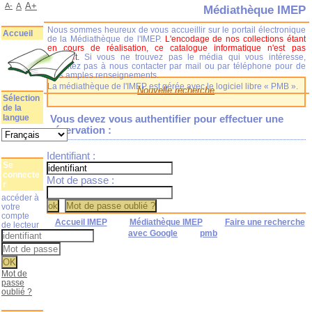
A+
A-
A
Médiathèque IMEP
Nous sommes heureux de vous accueillir sur le portail électronique
Accueil
de la Médiathèque de l'IMEP.
L'encodage de nos collections étant
en cours de réalisation, ce catalogue informatique n'est pas
complet.
Si vous ne trouvez pas le média qui vous intéresse,
n'hésitez pas à nous contacter par mail ou par téléphone pour de
plus amples renseignements.
La médiathèque de l'IMEP est gérée avec le logiciel libre « PMB ».
Nouvelle recherche
Sélection
de la
langue
Vous devez vous authentifier pour effectuer une
réservation :
Identifiant :
Se
connecte
Mot de passe :
r
accéder à
votre
compte
Accueil IMEP
Médiathèque IMEP
Faire une recherche
de lecteur
avec Google
pmb
Mot de
passe
oublié ?