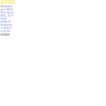
Adresse
Médiathè
que IMEP
Rue Henri
Blès, 33 A
5000
NAMUR
Belgique
+32(81)7
4.46.80.
contact