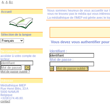
A+
A-
A
Nous sommes heureux de vous accueillir sur l
Accueil
vous ne trouvez pas le média qui vous intéres
La médiathèque de l'IMEP est gérée avec le log
Sélection de la langue
Vous devez vous authentifier pour 
Identifiant :
Se connecter
accéder à votre compte de
lecteur
Mot de passe :
Mot de passe oublié ?
Adresse
Médiathèque IMEP
Rue Henri Blès, 33 A
5000 NAMUR
Belgique
+32(81)74.46.80.
contact