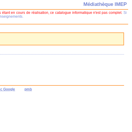
Médiathèque IMEP
 étant en cours de réalisation, ce catalogue informatique n'est pas complet.
Si
renseignements.
ec Google
pmb