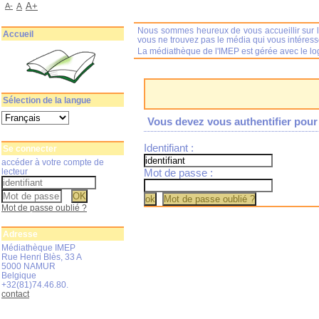
A+
A-
A
Nous sommes heureux de vous accueillir sur l
Accueil
vous ne trouvez pas le média qui vous intéres
La médiathèque de l'IMEP est gérée avec le log
Sélection de la langue
Vous devez vous authentifier pour 
Identifiant :
Se connecter
accéder à votre compte de
lecteur
Mot de passe :
Mot de passe oublié ?
Adresse
Médiathèque IMEP
Rue Henri Blès, 33 A
5000 NAMUR
Belgique
+32(81)74.46.80.
contact