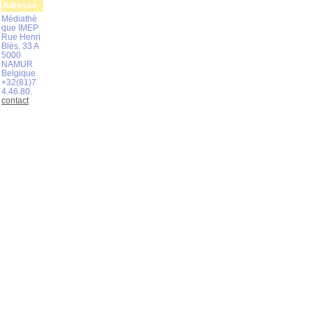
Adresse
Médiathè
que IMEP
Rue Henri
Blès, 33 A
5000
NAMUR
Belgique
+32(81)7
4.46.80.
contact