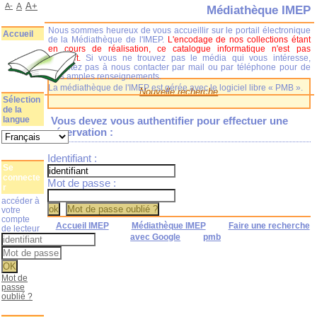
A+
A-
A
Médiathèque IMEP
Nous sommes heureux de vous accueillir sur le portail électronique
Accueil
de la Médiathèque de l'IMEP.
L'encodage de nos collections étant
en cours de réalisation, ce catalogue informatique n'est pas
complet.
Si vous ne trouvez pas le média qui vous intéresse,
n'hésitez pas à nous contacter par mail ou par téléphone pour de
plus amples renseignements.
La médiathèque de l'IMEP est gérée avec le logiciel libre « PMB ».
Nouvelle recherche
Sélection
de la
langue
Vous devez vous authentifier pour effectuer une
réservation :
Identifiant :
Se
connecte
Mot de passe :
r
accéder à
votre
compte
Accueil IMEP
Médiathèque IMEP
Faire une recherche
de lecteur
avec Google
pmb
Mot de
passe
oublié ?