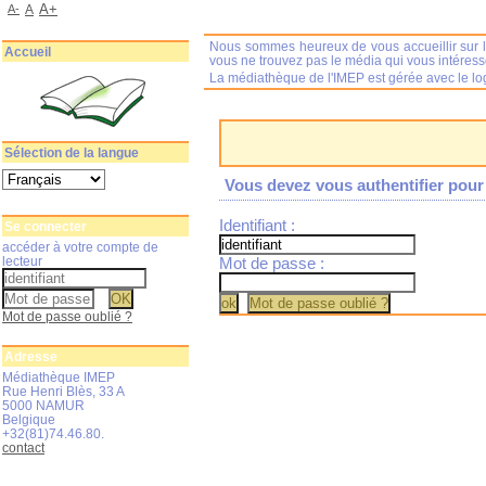
A+
A-
A
Nous sommes heureux de vous accueillir sur l
Accueil
vous ne trouvez pas le média qui vous intéres
La médiathèque de l'IMEP est gérée avec le log
Sélection de la langue
Vous devez vous authentifier pour 
Identifiant :
Se connecter
accéder à votre compte de
lecteur
Mot de passe :
Mot de passe oublié ?
Adresse
Médiathèque IMEP
Rue Henri Blès, 33 A
5000 NAMUR
Belgique
+32(81)74.46.80.
contact