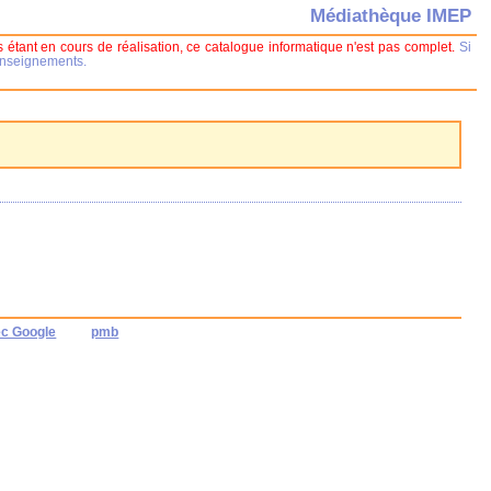
Médiathèque IMEP
 étant en cours de réalisation, ce catalogue informatique n'est pas complet.
Si
renseignements.
ec Google
pmb