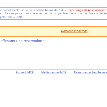
e portail électronique de la Médiathèque de l'IMEP.
L'encodage de nos collections
se, n'hésitez pas à nous contacter par mail ou par téléphone pour de plus amples 
iciel libre « PMB ».
Nouvelle recherche
effectuer une réservation :
Accueil IMEP
Médiathèque IMEP
Faire une recherche av