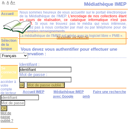
A+
A-
A
Médiathèque IMEP
Nous sommes heureux de vous accueillir sur le portail électronique
Accueil
de la Médiathèque de l'IMEP.
L'encodage de nos collections étant
en cours de réalisation, ce catalogue informatique n'est pas
complet.
Si vous ne trouvez pas le média qui vous intéresse,
n'hésitez pas à nous contacter par mail ou par téléphone pour de
plus amples renseignements.
La médiathèque de l'IMEP est gérée avec le logiciel libre « PMB ».
Nouvelle recherche
Sélection
de la
langue
Vous devez vous authentifier pour effectuer une
réservation :
Identifiant :
Se
connecte
Mot de passe :
r
accéder à
votre
compte
Accueil IMEP
Médiathèque IMEP
Faire une recherche
de lecteur
avec Google
pmb
Mot de
passe
oublié ?