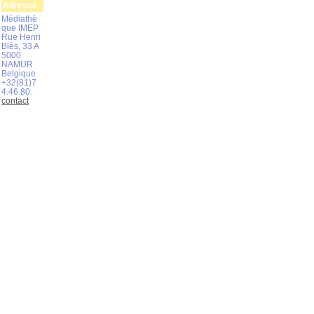
Adresse
Médiathè
que IMEP
Rue Henri
Blès, 33 A
5000
NAMUR
Belgique
+32(81)7
4.46.80.
contact