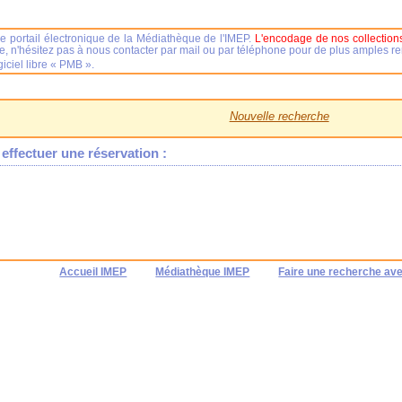
e portail électronique de la Médiathèque de l'IMEP.
L'encodage de nos collections
se, n'hésitez pas à nous contacter par mail ou par téléphone pour de plus amples 
iciel libre « PMB ».
Nouvelle recherche
effectuer une réservation :
Accueil IMEP
Médiathèque IMEP
Faire une recherche av