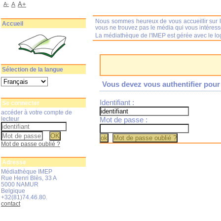
A+
A-
A
Nous sommes heureux de vous accueillir sur l
Accueil
vous ne trouvez pas le média qui vous intéres
La médiathèque de l'IMEP est gérée avec le log
Sélection de la langue
Vous devez vous authentifier pour 
Identifiant :
Se connecter
accéder à votre compte de
lecteur
Mot de passe :
Mot de passe oublié ?
Adresse
Médiathèque IMEP
Rue Henri Blès, 33 A
5000 NAMUR
Belgique
+32(81)74.46.80.
contact