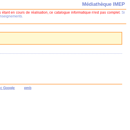
Médiathèque IMEP
 étant en cours de réalisation, ce catalogue informatique n'est pas complet.
Si
renseignements.
ec Google
pmb