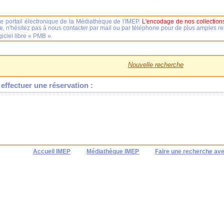
e portail électronique de la Médiathèque de l'IMEP.
L'encodage de nos collections
se, n'hésitez pas à nous contacter par mail ou par téléphone pour de plus amples 
iciel libre « PMB ».
Nouvelle recherche
effectuer une réservation :
Accueil IMEP
Médiathèque IMEP
Faire une recherche av