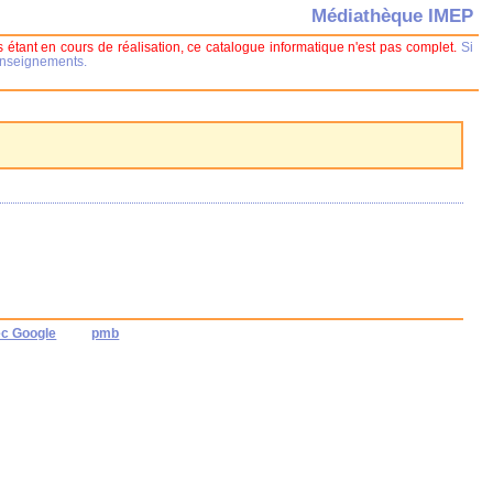
Médiathèque IMEP
 étant en cours de réalisation, ce catalogue informatique n'est pas complet.
Si
renseignements.
ec Google
pmb