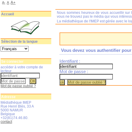
A+
A-
A
Nous sommes heureux de vous accueillir sur l
Accueil
vous ne trouvez pas le média qui vous intéres
La médiathèque de l'IMEP est gérée avec le log
Sélection de la langue
Vous devez vous authentifier pour 
Identifiant :
Se connecter
accéder à votre compte de
lecteur
Mot de passe :
Mot de passe oublié ?
Adresse
Médiathèque IMEP
Rue Henri Blès, 33 A
5000 NAMUR
Belgique
+32(81)74.46.80.
contact