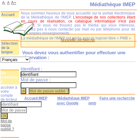
A+
A-
A
Médiathèque IMEP
Nous sommes heureux de vous accueillir sur le portail électronique
Accueil
de la Médiathèque de l'IMEP.
L'encodage de nos collections étant
en cours de réalisation, ce catalogue informatique n'est pas
complet.
Si vous ne trouvez pas le média qui vous intéresse,
n'hésitez pas à nous contacter par mail ou par téléphone pour de
plus amples renseignements.
La médiathèque de l'IMEP est gérée avec le logiciel libre « PMB ».
Nouvelle recherche
Sélection
de la
langue
Vous devez vous authentifier pour effectuer une
réservation :
Identifiant :
Se
connecte
Mot de passe :
r
accéder à
votre
compte
Accueil IMEP
Médiathèque IMEP
Faire une recherche
de lecteur
avec Google
pmb
Mot de
passe
oublié ?