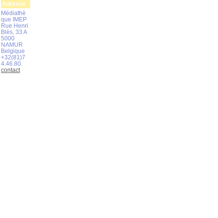
Adresse
Médiathè
que IMEP
Rue Henri
Blès, 33 A
5000
NAMUR
Belgique
+32(81)7
4.46.80.
contact