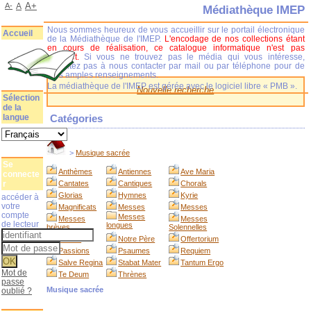
A+
A-
A
Médiathèque IMEP
Nous sommes heureux de vous accueillir sur le portail électronique
Accueil
de la Médiathèque de l'IMEP.
L'encodage de nos collections étant
en cours de réalisation, ce catalogue informatique n'est pas
complet.
Si vous ne trouvez pas le média qui vous intéresse,
n'hésitez pas à nous contacter par mail ou par téléphone pour de
plus amples renseignements.
La médiathèque de l'IMEP est gérée avec le logiciel libre « PMB ».
Nouvelle recherche
Sélection
de la
langue
Catégories
>
Musique sacrée
Se
Anthèmes
Antiennes
Ave Maria
connecte
r
Cantates
Cantiques
Chorals
Glorias
Hymnes
Kyrie
accéder à
votre
Magnificats
Messes
Messes
compte
Messes
Messes
Messes
de lecteur
longues
brèves
Solennelles
Motets
Notre Père
Offertorium
Passions
Psaumes
Requiem
Salve Regina
Stabat Mater
Tantum Ergo
Mot de
Te Deum
Thrènes
passe
Musique sacrée
oublié ?