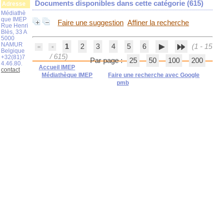
Documents disponibles dans cette catégorie (
615
)
Adresse
Médiathè
que IMEP
Faire une suggestion
Affiner la recherche
Rue Henri
Blès, 33 A
5000
NAMUR
1
2
3
4
5
6
(1 - 15
Belgique
/ 615)
+32(81)7
Par page :
25
50
100
200
4.46.80.
Accueil IMEP
contact
Médiathèque IMEP
Faire une recherche avec Google
pmb