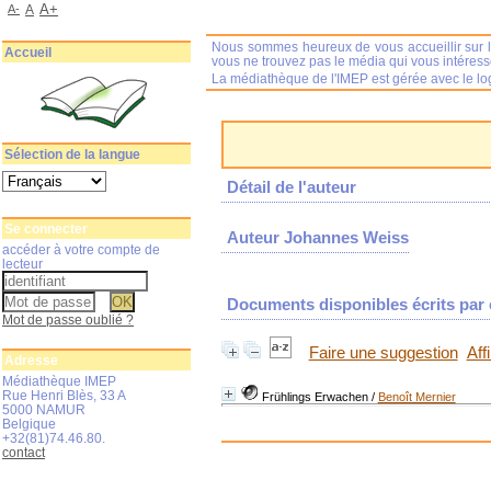
A+
A-
A
Nous sommes heureux de vous accueillir sur l
Accueil
vous ne trouvez pas le média qui vous intéres
La médiathèque de l'IMEP est gérée avec le log
Sélection de la langue
Détail de l'auteur
Se connecter
Auteur Johannes Weiss
accéder à votre compte de
lecteur
Documents disponibles écrits par c
Mot de passe oublié ?
Faire une suggestion
Aff
Adresse
Médiathèque IMEP
Rue Henri Blès, 33 A
Frühlings Erwachen
/
Benoît Mernier
5000 NAMUR
Belgique
+32(81)74.46.80.
contact