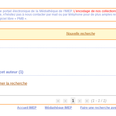
e portail électronique de la Médiathèque de l'IMEP.
L'encodage de nos collections
se, n'hésitez pas à nous contacter par mail ou par téléphone pour de plus amples 
iciel libre « PMB ».
Nouvelle recherche
et auteur (
1
)
iner la recherche
1
(1 - 1 / 1)
Accueil IMEP
Médiathèque IMEP
Faire une recherche av