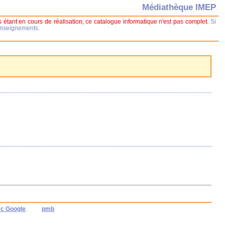
Médiathèque IMEP
 étant en cours de réalisation, ce catalogue informatique n'est pas complet.
Si
renseignements.
ec Google
pmb