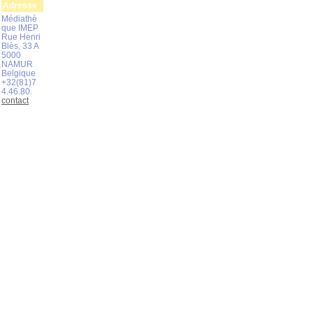
Adresse
Médiathè
que IMEP
Rue Henri
Blès, 33 A
5000
NAMUR
Belgique
+32(81)7
4.46.80.
contact