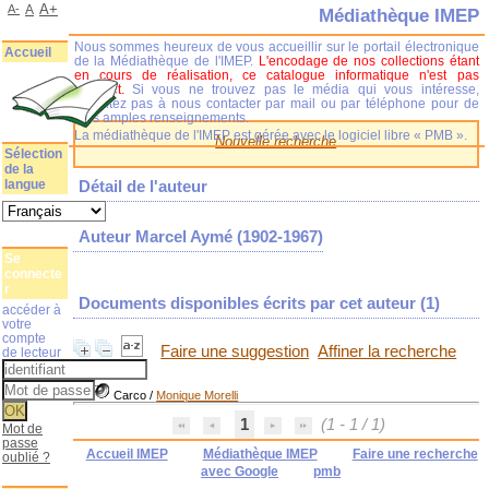
A+
A-
A
Médiathèque IMEP
Nous sommes heureux de vous accueillir sur le portail électronique
Accueil
de la Médiathèque de l'IMEP.
L'encodage de nos collections étant
en cours de réalisation, ce catalogue informatique n'est pas
complet.
Si vous ne trouvez pas le média qui vous intéresse,
n'hésitez pas à nous contacter par mail ou par téléphone pour de
plus amples renseignements.
La médiathèque de l'IMEP est gérée avec le logiciel libre « PMB ».
Nouvelle recherche
Sélection
de la
langue
Détail de l'auteur
Auteur Marcel Aymé (1902-1967)
Se
connecte
r
Documents disponibles écrits par cet auteur (
1
)
accéder à
votre
compte
Faire une suggestion
Affiner la recherche
de lecteur
Carco
/
Monique Morelli
1
(1 - 1 / 1)
Mot de
passe
Accueil IMEP
Médiathèque IMEP
Faire une recherche
oublié ?
avec Google
pmb