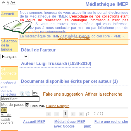
A+
A-
A
Médiathèque IMEP
Nous sommes heureux de vous accueillir sur le portail électronique
Accueil
de la Médiathèque de l'IMEP.
L'encodage de nos collections étant
en cours de réalisation, ce catalogue informatique n'est pas
complet.
Si vous ne trouvez pas le média qui vous intéresse,
n'hésitez pas à nous contacter par mail ou par téléphone pour de
plus amples renseignements.
La médiathèque de l'IMEP est gérée avec le logiciel libre « PMB ».
Nouvelle recherche
Sélection
de la
langue
Détail de l'auteur
Auteur Luigi Trussardi (1938-2010)
Se
connecte
r
Documents disponibles écrits par cet auteur (
1
)
accéder à
votre
compte
Faire une suggestion
Affiner la recherche
de lecteur
Paris Mai
/
Claude Nougaro
1
(1 - 1 / 1)
Mot de
passe
Accueil IMEP
Médiathèque IMEP
Faire une recherche
oublié ?
avec Google
pmb