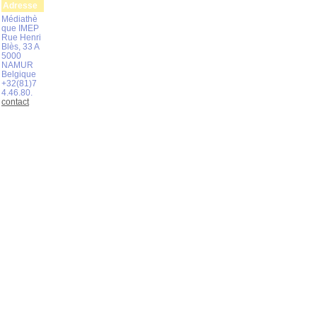
Adresse
Médiathè
que IMEP
Rue Henri
Blès, 33 A
5000
NAMUR
Belgique
+32(81)7
4.46.80.
contact