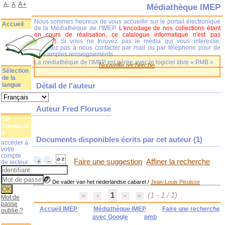
A+
A-
A
Médiathèque IMEP
Nous sommes heureux de vous accueillir sur le portail électronique
Accueil
de la Médiathèque de l'IMEP.
L'encodage de nos collections étant
en cours de réalisation, ce catalogue informatique n'est pas
complet.
Si vous ne trouvez pas le média qui vous intéresse,
n'hésitez pas à nous contacter par mail ou par téléphone pour de
plus amples renseignements.
La médiathèque de l'IMEP est gérée avec le logiciel libre « PMB ».
Nouvelle recherche
Sélection
de la
langue
Détail de l'auteur
Auteur Fred Florusse
Se
connecte
r
Documents disponibles écrits par cet auteur (
1
)
accéder à
votre
compte
Faire une suggestion
Affiner la recherche
de lecteur
De vader van het nederlandse cabaret
/
Jean-Louis Pisuisse
1
(1 - 1 / 1)
Mot de
passe
Accueil IMEP
Médiathèque IMEP
Faire une recherche
oublié ?
avec Google
pmb