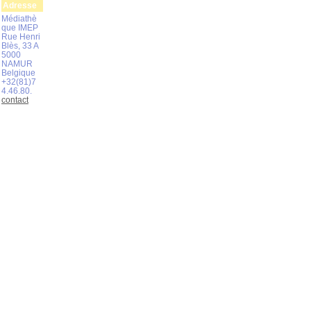
Adresse
Médiathè
que IMEP
Rue Henri
Blès, 33 A
5000
NAMUR
Belgique
+32(81)7
4.46.80.
contact