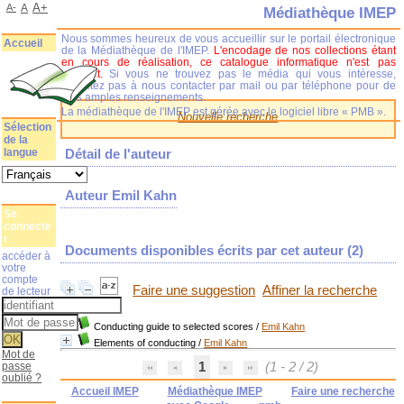
A+
A-
A
Médiathèque IMEP
Nous sommes heureux de vous accueillir sur le portail électronique
Accueil
de la Médiathèque de l'IMEP.
L'encodage de nos collections étant
en cours de réalisation, ce catalogue informatique n'est pas
complet.
Si vous ne trouvez pas le média qui vous intéresse,
n'hésitez pas à nous contacter par mail ou par téléphone pour de
plus amples renseignements.
La médiathèque de l'IMEP est gérée avec le logiciel libre « PMB ».
Nouvelle recherche
Sélection
de la
langue
Détail de l'auteur
Auteur Emil Kahn
Se
connecte
r
Documents disponibles écrits par cet auteur (
2
)
accéder à
votre
compte
Faire une suggestion
Affiner la recherche
de lecteur
Conducting guide to selected scores
/
Emil Kahn
Elements of conducting
/
Emil Kahn
Mot de
passe
1
(1 - 2 / 2)
oublié ?
Accueil IMEP
Médiathèque IMEP
Faire une recherche