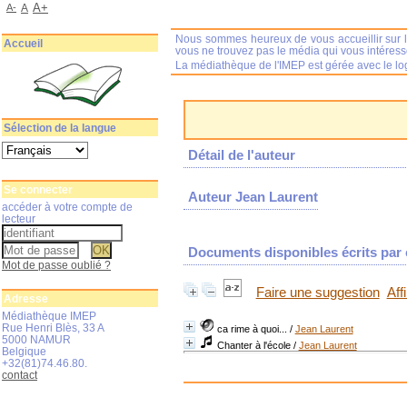
A+
A-
A
Nous sommes heureux de vous accueillir sur l
Accueil
vous ne trouvez pas le média qui vous intéres
La médiathèque de l'IMEP est gérée avec le log
Sélection de la langue
Détail de l'auteur
Se connecter
Auteur Jean Laurent
accéder à votre compte de
lecteur
Documents disponibles écrits par c
Mot de passe oublié ?
Faire une suggestion
Aff
Adresse
Médiathèque IMEP
Rue Henri Blès, 33 A
ca rime à quoi...
/
Jean Laurent
5000 NAMUR
Chanter à l'école
/
Jean Laurent
Belgique
+32(81)74.46.80.
contact