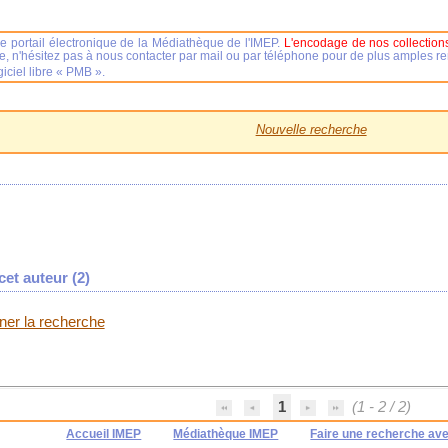
e portail électronique de la Médiathèque de l'IMEP.
L'encodage de nos collections
se, n'hésitez pas à nous contacter par mail ou par téléphone pour de plus amples 
iciel libre « PMB ».
Nouvelle recherche
et auteur (
2
)
iner la recherche
1
(1 - 2 / 2)
Accueil IMEP
Médiathèque IMEP
Faire une recherche av