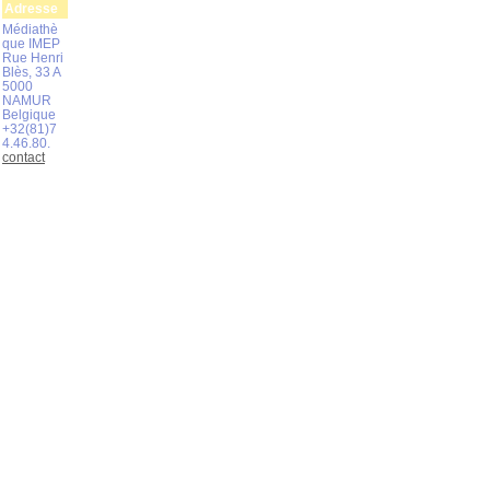
Adresse
Médiathè
que IMEP
Rue Henri
Blès, 33 A
5000
NAMUR
Belgique
+32(81)7
4.46.80.
contact