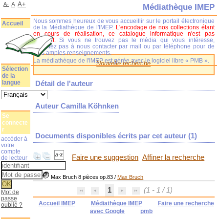
A+
A-
A
Médiathèque IMEP
Nous sommes heureux de vous accueillir sur le portail électronique
Accueil
de la Médiathèque de l'IMEP.
L'encodage de nos collections étant
en cours de réalisation, ce catalogue informatique n'est pas
complet.
Si vous ne trouvez pas le média qui vous intéresse,
n'hésitez pas à nous contacter par mail ou par téléphone pour de
plus amples renseignements.
La médiathèque de l'IMEP est gérée avec le logiciel libre « PMB ».
Nouvelle recherche
Sélection
de la
langue
Détail de l'auteur
Auteur Camilla Köhnken
Se
connecte
r
Documents disponibles écrits par cet auteur (
1
)
accéder à
votre
compte
Faire une suggestion
Affiner la recherche
de lecteur
Max Bruch 8 pièces op.83
/
Max Bruch
1
(1 - 1 / 1)
Mot de
passe
Accueil IMEP
Médiathèque IMEP
Faire une recherche
oublié ?
avec Google
pmb