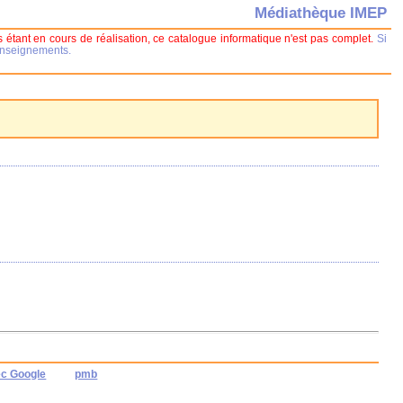
Médiathèque IMEP
 étant en cours de réalisation, ce catalogue informatique n'est pas complet.
Si
renseignements.
ec Google
pmb