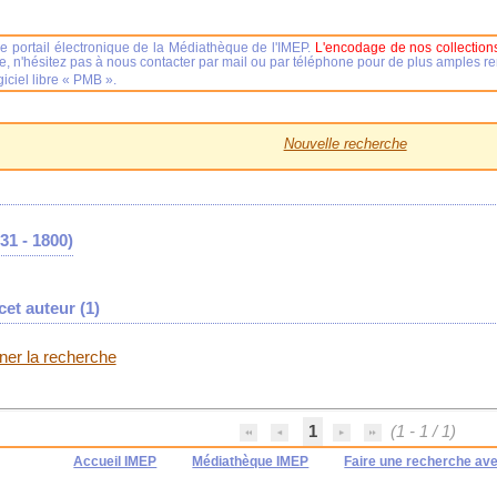
e portail électronique de la Médiathèque de l'IMEP.
L'encodage de nos collections
se, n'hésitez pas à nous contacter par mail ou par téléphone pour de plus amples 
iciel libre « PMB ».
Nouvelle recherche
31 - 1800)
et auteur (
1
)
iner la recherche
1
(1 - 1 / 1)
Accueil IMEP
Médiathèque IMEP
Faire une recherche av