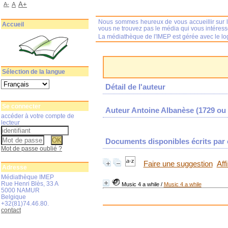
A+
A-
A
Nous sommes heureux de vous accueillir sur l
Accueil
vous ne trouvez pas le média qui vous intéres
La médiathèque de l'IMEP est gérée avec le log
Sélection de la langue
Détail de l'auteur
Se connecter
Auteur Antoine Albanèse (1729 ou 
accéder à votre compte de
lecteur
Documents disponibles écrits par c
Mot de passe oublié ?
Faire une suggestion
Aff
Adresse
Médiathèque IMEP
Rue Henri Blès, 33 A
Music 4 a while
/
Music 4 a while
5000 NAMUR
Belgique
+32(81)74.46.80.
contact