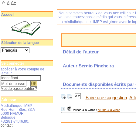
A+
A-
A
Nous sommes heureux de vous accueillir sur l
Accueil
vous ne trouvez pas le média qui vous intéres
La médiathèque de l'IMEP est gérée avec le log
Sélection de la langue
Détail de l'auteur
Se connecter
Auteur Sergio Pincheira
accéder à votre compte de
lecteur
Documents disponibles écrits par c
Mot de passe oublié ?
Faire une suggestion
Aff
Adresse
Médiathèque IMEP
Rue Henri Blès, 33 A
Music 4 a while
/
Music 4 a while
5000 NAMUR
Belgique
+32(81)74.46.80.
contact