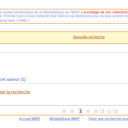
e portail électronique de la Médiathèque de l'IMEP.
L'encodage de nos collections
se, n'hésitez pas à nous contacter par mail ou par téléphone pour de plus amples 
iciel libre « PMB ».
Nouvelle recherche
et auteur (
1
)
iner la recherche
1
(1 - 1 / 1)
Accueil IMEP
Médiathèque IMEP
Faire une recherche av