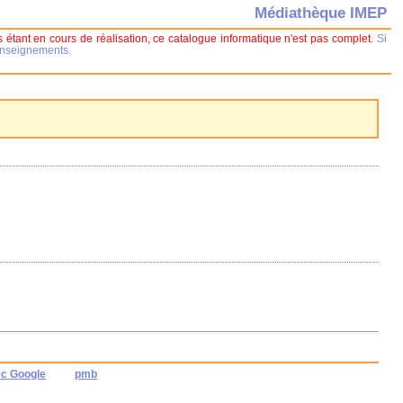
Médiathèque IMEP
 étant en cours de réalisation, ce catalogue informatique n'est pas complet.
Si
renseignements.
ec Google
pmb