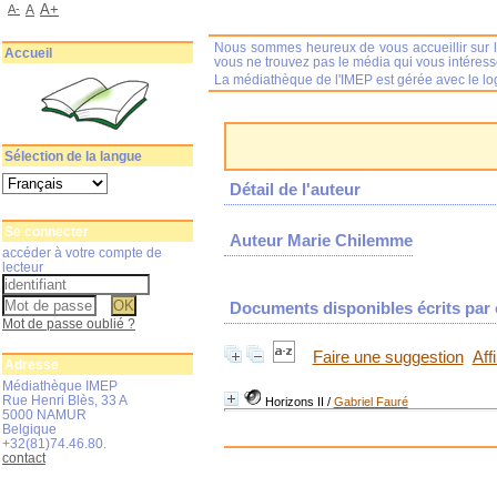
A+
A-
A
Nous sommes heureux de vous accueillir sur l
Accueil
vous ne trouvez pas le média qui vous intéres
La médiathèque de l'IMEP est gérée avec le log
Sélection de la langue
Détail de l'auteur
Se connecter
Auteur Marie Chilemme
accéder à votre compte de
lecteur
Documents disponibles écrits par c
Mot de passe oublié ?
Faire une suggestion
Aff
Adresse
Médiathèque IMEP
Rue Henri Blès, 33 A
Horizons II
/
Gabriel Fauré
5000 NAMUR
Belgique
+32(81)74.46.80.
contact