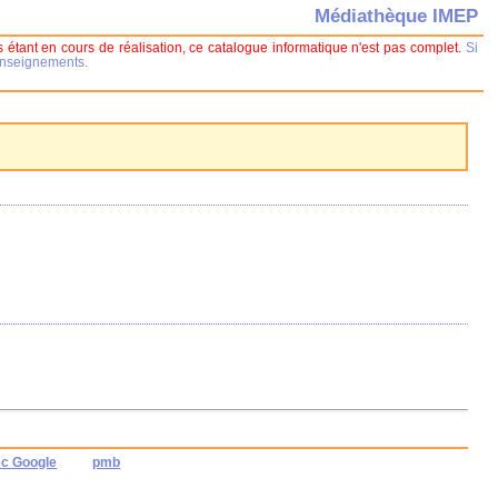
Médiathèque IMEP
 étant en cours de réalisation, ce catalogue informatique n'est pas complet.
Si
renseignements.
ec Google
pmb