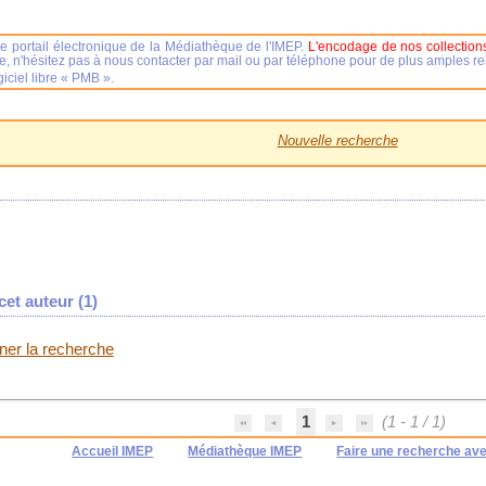
e portail électronique de la Médiathèque de l'IMEP.
L'encodage de nos collections
se, n'hésitez pas à nous contacter par mail ou par téléphone pour de plus amples 
iciel libre « PMB ».
Nouvelle recherche
et auteur (
1
)
iner la recherche
1
(1 - 1 / 1)
Accueil IMEP
Médiathèque IMEP
Faire une recherche av