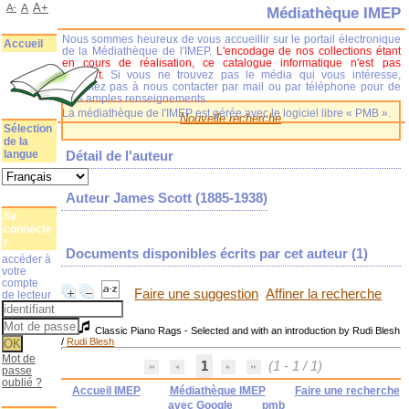
A+
A-
A
Médiathèque IMEP
Nous sommes heureux de vous accueillir sur le portail électronique
Accueil
de la Médiathèque de l'IMEP.
L'encodage de nos collections étant
en cours de réalisation, ce catalogue informatique n'est pas
complet.
Si vous ne trouvez pas le média qui vous intéresse,
n'hésitez pas à nous contacter par mail ou par téléphone pour de
plus amples renseignements.
La médiathèque de l'IMEP est gérée avec le logiciel libre « PMB ».
Nouvelle recherche
Sélection
de la
langue
Détail de l'auteur
Auteur James Scott (1885-1938)
Se
connecte
r
Documents disponibles écrits par cet auteur (
1
)
accéder à
votre
compte
Faire une suggestion
Affiner la recherche
de lecteur
Classic Piano Rags - Selected and with an introduction by Rudi Blesh
/
Rudi Blesh
Mot de
1
(1 - 1 / 1)
passe
oublié ?
Accueil IMEP
Médiathèque IMEP
Faire une recherche
avec Google
pmb