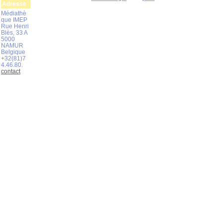
Adresse
Médiathè
que IMEP
Rue Henri
Blès, 33 A
5000
NAMUR
Belgique
+32(81)7
4.46.80.
contact