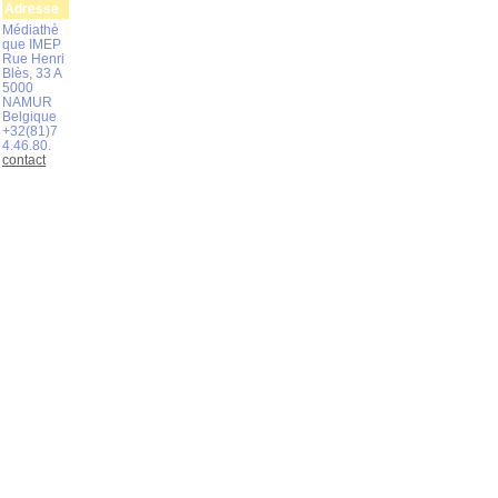
Adresse
Médiathè
que IMEP
Rue Henri
Blès, 33 A
5000
NAMUR
Belgique
+32(81)7
4.46.80.
contact