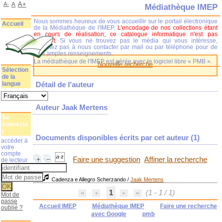
A+
A-
A
Médiathèque IMEP
Nous sommes heureux de vous accueillir sur le portail électronique
Accueil
de la Médiathèque de l'IMEP.
L'encodage de nos collections étant
en cours de réalisation, ce catalogue informatique n'est pas
complet.
Si vous ne trouvez pas le média qui vous intéresse,
n'hésitez pas à nous contacter par mail ou par téléphone pour de
plus amples renseignements.
La médiathèque de l'IMEP est gérée avec le logiciel libre « PMB ».
Nouvelle recherche
Sélection
de la
langue
Détail de l'auteur
Auteur Jaak Mertens
Se
connecte
r
Documents disponibles écrits par cet auteur (
1
)
accéder à
votre
compte
Faire une suggestion
Affiner la recherche
de lecteur
Cadenza e Allegro Scherzando
/
Jaak Mertens
1
(1 - 1 / 1)
Mot de
passe
Accueil IMEP
Médiathèque IMEP
Faire une recherche
oublié ?
avec Google
pmb