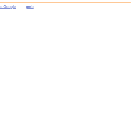
ec Google
pmb