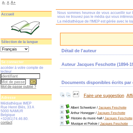
A+
A-
A
Nous sommes heureux de vous accueillir sur l
Accueil
vous ne trouvez pas le média qui vous intéres
La médiathèque de l'IMEP est gérée avec le log
Sélection de la langue
Détail de l'auteur
Se connecter
Auteur Jacques Feschotte (1894-1
accéder à votre compte de
lecteur
Documents disponibles écrits par c
Mot de passe oublié ?
Faire une suggestion
Aff
Adresse
Médiathèque IMEP
Rue Henri Blès, 33 A
Albert Schweitzer
/
Jacques Feschotte
5000 NAMUR
Arthur Honegger
/
Jacques Feschotte
Belgique
Histoire du music-hall
/
Jacques Feschotte
+32(81)74.46.80.
contact
Musique et Poésie
/
Jacques Feschotte