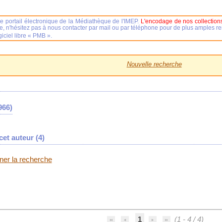
e portail électronique de la Médiathèque de l'IMEP.
L'encodage de nos collections
se, n'hésitez pas à nous contacter par mail ou par téléphone pour de plus amples 
iciel libre « PMB ».
Nouvelle recherche
966)
et auteur (
4
)
iner la recherche
1
(1 - 4 / 4)