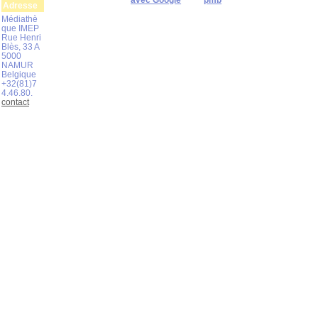
avec Google
pmb
Adresse
Médiathè
que IMEP
Rue Henri
Blès, 33 A
5000
NAMUR
Belgique
+32(81)7
4.46.80.
contact