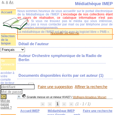
A+
A-
A
Médiathèque IMEP
Nous sommes heureux de vous accueillir sur le portail électronique
Accueil
de la Médiathèque de l'IMEP.
L'encodage de nos collections étant
en cours de réalisation, ce catalogue informatique n'est pas
complet.
Si vous ne trouvez pas le média qui vous intéresse,
n'hésitez pas à nous contacter par mail ou par téléphone pour de
plus amples renseignements.
La médiathèque de l'IMEP est gérée avec le logiciel libre « PMB ».
Nouvelle recherche
Sélection
de la
langue
Détail de l'auteur
Auteur Orchestre symphonique de la Radio de
Berlin
Se
connecte
r
accéder à
Documents disponibles écrits par cet auteur (
1
)
votre
compte
de lecteur
Faire une suggestion
Affiner la recherche
Grande messe en ut mineur KV427
/
Wolfgang Amadeus Mozart
Mot de
1
(1 - 1 / 1)
passe
oublié ?
Accueil IMEP
Médiathèque IMEP
Faire une recherche