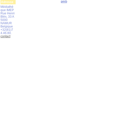
pmb
Adresse
Médiathè
que IMEP
Rue Henri
Blès, 33 A
5000
NAMUR
Belgique
+32(81)7
4.46.80.
contact