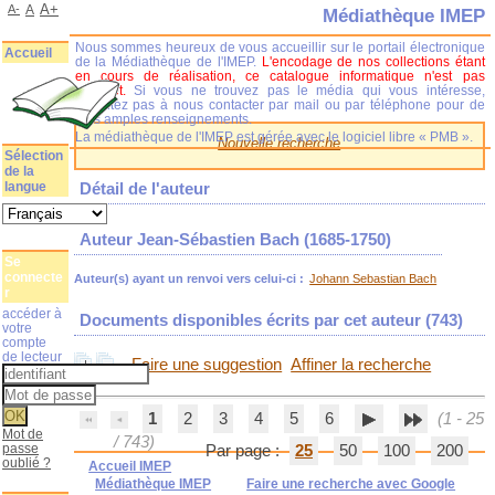
A+
A-
A
Médiathèque IMEP
Nous sommes heureux de vous accueillir sur le portail électronique
Accueil
de la Médiathèque de l'IMEP.
L'encodage de nos collections étant
en cours de réalisation, ce catalogue informatique n'est pas
complet.
Si vous ne trouvez pas le média qui vous intéresse,
n'hésitez pas à nous contacter par mail ou par téléphone pour de
plus amples renseignements.
La médiathèque de l'IMEP est gérée avec le logiciel libre « PMB ».
Nouvelle recherche
Sélection
de la
langue
Détail de l'auteur
Auteur Jean-Sébastien Bach (1685-1750)
Se
connecte
Auteur(s) ayant un renvoi vers celui-ci :
Johann Sebastian Bach
r
accéder à
Documents disponibles écrits par cet auteur (
743
)
votre
compte
de lecteur
Faire une suggestion
Affiner la recherche
1
2
3
4
5
6
(1 - 25
Mot de
/ 743)
passe
Par page :
25
50
100
200
oublié ?
Accueil IMEP
Médiathèque IMEP
Faire une recherche avec Google