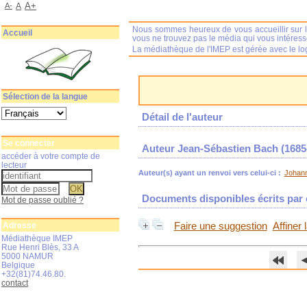
A+
A-
A
Nous sommes heureux de vous accueillir sur l
Accueil
vous ne trouvez pas le média qui vous intéres
La médiathèque de l'IMEP est gérée avec le log
Sélection de la langue
Détail de l'auteur
Se connecter
Auteur Jean-Sébastien Bach (1685
accéder à votre compte de
lecteur
Auteur(s) ayant un renvoi vers celui-ci :
Johann
Documents disponibles écrits par c
Mot de passe oublié ?
Adresse
Faire une suggestion
Affiner
Médiathèque IMEP
Rue Henri Blès, 33 A
5000 NAMUR
Belgique
+32(81)74.46.80.
contact