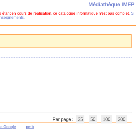
Médiathèque IMEP
 étant en cours de réalisation, ce catalogue informatique n'est pas complet.
Si
renseignements.
Par page :
25
50
100
200
ec Google
pmb