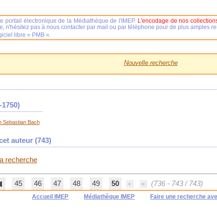
e portail électronique de la Médiathèque de l'IMEP.
L'encodage de nos collections
se, n'hésitez pas à nous contacter par mail ou par téléphone pour de plus amples 
iciel libre « PMB ».
Nouvelle recherche
-1750)
 Sebastian Bach
et auteur (
743
)
 la recherche
45
46
47
48
49
50
(736 - 743 / 743)
Accueil IMEP
Médiathèque IMEP
Faire une recherche av