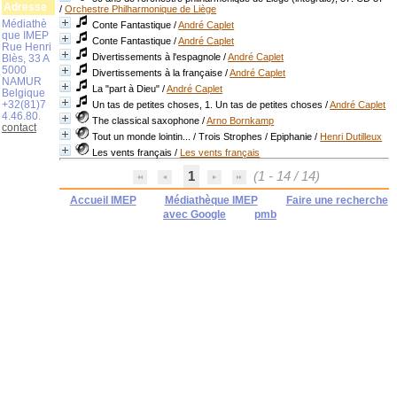
Adresse
/
Orchestre Philharmonique de Liège
Médiathè
Conte Fantastique
/
André Caplet
que IMEP
Conte Fantastique
/
André Caplet
Rue Henri
Divertissements à l'espagnole
/
André Caplet
Blès, 33 A
5000
Divertissements à la française
/
André Caplet
NAMUR
La "part à Dieu"
/
André Caplet
Belgique
+32(81)7
Un tas de petites choses, 1. Un tas de petites choses
/
André Caplet
4.46.80.
The classical saxophone
/
Arno Bornkamp
contact
Tout un monde lointin... / Trois Strophes / Epiphanie
/
Henri Dutilleux
Les vents français
/
Les vents français
1
(1 - 14 / 14)
Accueil IMEP
Médiathèque IMEP
Faire une recherche
avec Google
pmb