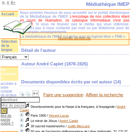
A+
A-
A
Médiathèque IMEP
Nous sommes heureux de vous accueillir sur le portail électronique
Accueil
de la Médiathèque de l'IMEP.
L'encodage de nos collections étant
en cours de réalisation, ce catalogue informatique n'est pas
complet.
Si vous ne trouvez pas le média qui vous intéresse,
n'hésitez pas à nous contacter par mail ou par téléphone pour de
plus amples renseignements.
La médiathèque de l'IMEP est gérée avec le logiciel libre « PMB ».
Nouvelle recherche
Sélection
de la
langue
Détail de l'auteur
Auteur André Caplet (1878-1925)
Se
connecte
r
Documents disponibles écrits par cet auteur (
14
)
accéder à
votre
compte
Faire une suggestion
Affiner la recherche
de lecteur
Divertissements pour la Harpe à la française, à l'espagnole
/
André
Caplet
Mot de
Paris 1900
/
Vincent Lucas
passe
Le miroir de Jésus
/
André Caplet
oublié ?
30 sacred masterworks
/
Judith Blezzard
50 ans de l'orchestre philharmonique de Liège (intégrale), 37. CD 37