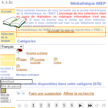
A+
A-
A
Médiathèque IMEP
Nous sommes heureux de vous accueillir sur le portail électronique
Accueil
de la Médiathèque de l'IMEP.
L'encodage de nos collections étant
en cours de réalisation, ce catalogue informatique n'est pas
complet.
Si vous ne trouvez pas le média qui vous intéresse,
n'hésitez pas à nous contacter par mail ou par téléphone pour de
plus amples renseignements.
La médiathèque de l'IMEP est gérée avec le logiciel libre « PMB ».
Nouvelle recherche
Sélection
de la
langue
Catégories
>
Musique scénique
Se
Ballet
Comédie
connecte
musicale
Opéra
r
accéder à
Oratorios
votre
compte
Musique scénique
de lecteur
Documents disponibles dans cette catégorie (
676
)
Faire une suggestion
Affiner la recherche
Mot de
passe
oublié ?
1
2
3
4
5
6
(1 - 25