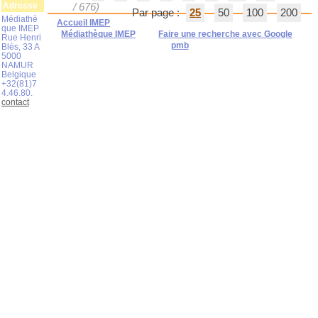
Adresse
/ 676)
Par page :
25
50
100
200
Médiathè
Accueil IMEP
que IMEP
Médiathèque IMEP
Faire une recherche avec Google
Rue Henri
pmb
Blès, 33 A
5000
NAMUR
Belgique
+32(81)7
4.46.80.
contact