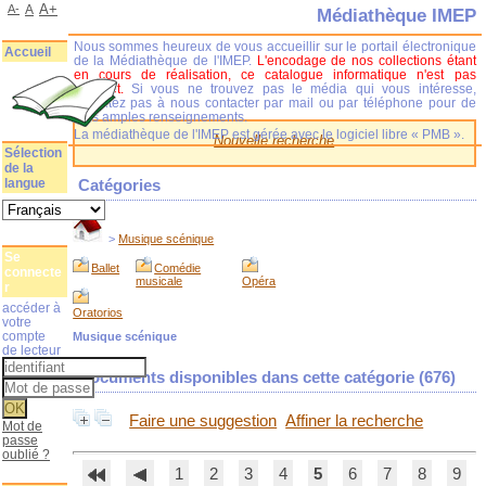
A+
A-
A
Médiathèque IMEP
Nous sommes heureux de vous accueillir sur le portail électronique
Accueil
de la Médiathèque de l'IMEP.
L'encodage de nos collections étant
en cours de réalisation, ce catalogue informatique n'est pas
complet.
Si vous ne trouvez pas le média qui vous intéresse,
n'hésitez pas à nous contacter par mail ou par téléphone pour de
plus amples renseignements.
La médiathèque de l'IMEP est gérée avec le logiciel libre « PMB ».
Nouvelle recherche
Sélection
de la
langue
Catégories
>
Musique scénique
Se
Ballet
Comédie
connecte
musicale
Opéra
r
accéder à
Oratorios
votre
compte
Musique scénique
de lecteur
Documents disponibles dans cette catégorie (
676
)
Faire une suggestion
Affiner la recherche
Mot de
passe
oublié ?
1
2
3
4
5
6
7
8
9