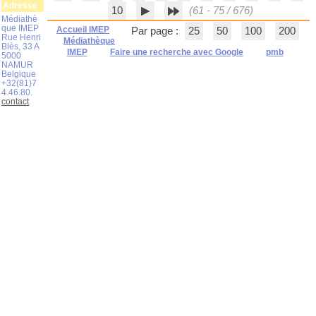
Adresse
10
(61 - 75 / 676)
Médiathè
que IMEP
Accueil IMEP
Par page :
25
50
100
200
Rue Henri
Médiathèque
Blès, 33 A
IMEP
Faire une recherche avec Google
pmb
5000
NAMUR
Belgique
+32(81)7
4.46.80.
contact