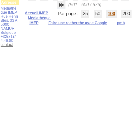
Adresse
(501 - 600 / 676)
Médiathè
que IMEP
Accueil IMEP
Par page :
25
50
100
200
Rue Henri
Médiathèque
Blès, 33 A
IMEP
Faire une recherche avec Google
pmb
5000
NAMUR
Belgique
+32(81)7
4.46.80.
contact