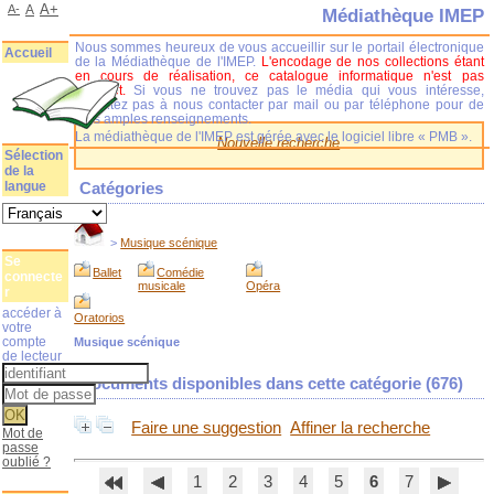
A+
A-
A
Médiathèque IMEP
Nous sommes heureux de vous accueillir sur le portail électronique
Accueil
de la Médiathèque de l'IMEP.
L'encodage de nos collections étant
en cours de réalisation, ce catalogue informatique n'est pas
complet.
Si vous ne trouvez pas le média qui vous intéresse,
n'hésitez pas à nous contacter par mail ou par téléphone pour de
plus amples renseignements.
La médiathèque de l'IMEP est gérée avec le logiciel libre « PMB ».
Nouvelle recherche
Sélection
de la
langue
Catégories
>
Musique scénique
Se
Ballet
Comédie
connecte
musicale
Opéra
r
accéder à
Oratorios
votre
compte
Musique scénique
de lecteur
Documents disponibles dans cette catégorie (
676
)
Faire une suggestion
Affiner la recherche
Mot de
passe
oublié ?
1
2
3
4
5
6
7