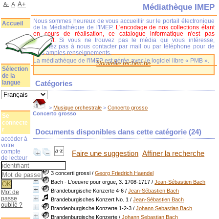
A+
A-
A
Médiathèque IMEP
Nous sommes heureux de vous accueillir sur le portail électronique
Accueil
de la Médiathèque de l'IMEP.
L'encodage de nos collections étant
en cours de réalisation, ce catalogue informatique n'est pas
complet.
Si vous ne trouvez pas le média qui vous intéresse,
n'hésitez pas à nous contacter par mail ou par téléphone pour de
plus amples renseignements.
La médiathèque de l'IMEP est gérée avec le logiciel libre « PMB ».
Nouvelle recherche
Sélection
de la
langue
Catégories
>
Musique orchestrale
>
Concerto grosso
Concerto grosso
Se
connecte
r
Documents disponibles dans cette catégorie (
24
)
accéder à
votre
compte
Faire une suggestion
Affiner la recherche
de lecteur
3 concerti grossi
/
Georg Friedrich Haendel
Bach - L'oeuvre pour orgue, 3. 1708-1717
/
Jean-Sébastien Bach
Brandeburgische Konzerte 4-6
/
Jean-Sébastien Bach
Mot de
passe
Brandeburgisches Konzert No. 1
/
Jean-Sébastien Bach
oublié ?
Brandenburgische Konzerte 1-2-3
/
Johann Sebastian Bach
Brandenburgische Konzerte
/
Johann Sebastian Bach