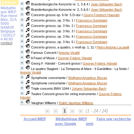
Adresse
Brandenburgische Konzerte nr. 1, 3 & 4
/
Jean-Sébastien Bach
Médiathè
Brandenburgische Konzerte nr. 2, 5 & 6
/
Jean-Sébastien Bach
que IMEP
Concerto grosse op. 6 Nr. 5 D-dur
/
Georg Friedrich Haendel
Rue Henri
Blès, 33 A
Concerto grosso, op. 3 No. 1
/
Francesco Geminiani
5000
Concerto grosso, op. 3 No. 2
/
Francesco Geminiani
NAMUR
Belgique
Concerto grosso, op. 3 No. 3
/
Francesco Geminiani
+32(81)7
Concerto grosso, op. 3 No. 4
/
Francesco Geminiani
4.46.80.
Concerto grosso, op. 3 No. 5
/
Francesco Geminiani
contact
Concerto grosso, a quattro, c-moll op. 1, 11
/
Pietro Antonio Locatelli
Famous Concerti
/
Antonio Vivaldi
A Feast of Music
/
George Frideric Händel
Georg F. Händel - Concerti grossi
/
George Frideric Händel
Le quattro Stagioni - La Tempesta di Mare - Il Gardellino - La Notte
/
Antonio Vivaldi
Symphonie concertante
/
Wolfgang Amadeus Mozart
Symphonie concertante
/
Wolfgang Amadeus Mozart
Triple concerto BWV 1044
/
Johann Sebastian Bach
Twalve Concerti grossi for string instruments
/
George Frideric
Händel
Vaughan Williams
/
Ralph Vaughan Williams
1
(1 - 24 / 24)
Accueil IMEP
Médiathèque IMEP
Faire une recherche
avec Google
pmb