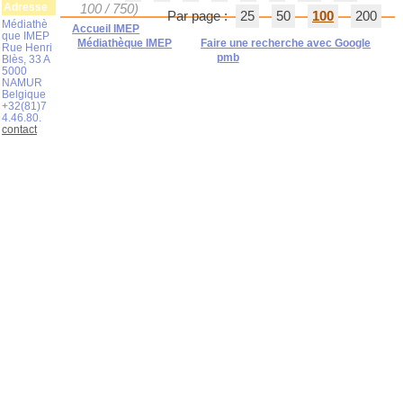
Adresse
100 / 750)
Par page :
25
50
100
200
Médiathè
Accueil IMEP
que IMEP
Médiathèque IMEP
Faire une recherche avec Google
Rue Henri
pmb
Blès, 33 A
5000
NAMUR
Belgique
+32(81)7
4.46.80.
contact