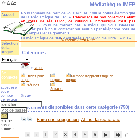
A+
A-
A
Médiathèque IMEP
Nous sommes heureux de vous accueillir sur le portail électronique
Accueil
de la Médiathèque de l'IMEP.
L'encodage de nos collections étant
en cours de réalisation, ce catalogue informatique n'est pas
complet.
Si vous ne trouvez pas le média qui vous intéresse,
n'hésitez pas à nous contacter par mail ou par téléphone pour de
plus amples renseignements.
La médiathèque de l'IMEP est gérée avec le logiciel libre « PMB ».
Nouvelle recherche
Sélection
de la
langue
Catégories
>
Orgue
Se
Etudes pour
Méthode d'apprentissage de
connecte
orgue
Fugues
l'orgue
r
Préludes
accéder à
Sonates
votre
compte
Orgue
de lecteur
Documents disponibles dans cette catégorie (
750
)
Faire une suggestion
Affiner la recherche
Mot de
passe
oublié ?
1
2
3
4
5
6
(1 -