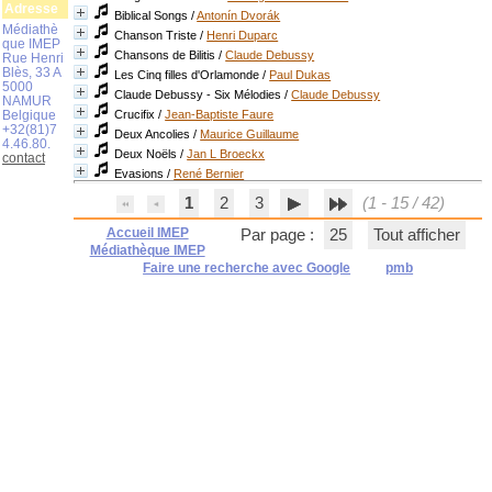
Adresse
Biblical Songs
/
Antonín Dvorák
Médiathè
Chanson Triste
/
Henri Duparc
que IMEP
Chansons de Bilitis
/
Claude Debussy
Rue Henri
Blès, 33 A
Les Cinq filles d'Orlamonde
/
Paul Dukas
5000
Claude Debussy - Six Mélodies
/
Claude Debussy
NAMUR
Belgique
Crucifix
/
Jean-Baptiste Faure
+32(81)7
Deux Ancolies
/
Maurice Guillaume
4.46.80.
Deux Noëls
/
Jan L Broeckx
contact
Evasions
/
René Bernier
1
2
3
(1 - 15 / 42)
Accueil IMEP
Par page :
25
Tout afficher
Médiathèque IMEP
Faire une recherche avec Google
pmb