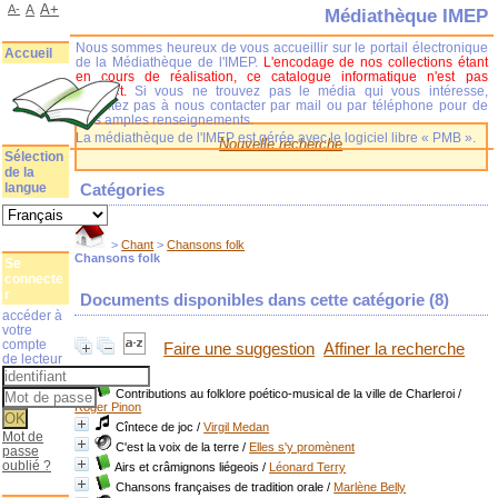
A+
A-
A
Médiathèque IMEP
Nous sommes heureux de vous accueillir sur le portail électronique
Accueil
de la Médiathèque de l'IMEP.
L'encodage de nos collections étant
en cours de réalisation, ce catalogue informatique n'est pas
complet.
Si vous ne trouvez pas le média qui vous intéresse,
n'hésitez pas à nous contacter par mail ou par téléphone pour de
plus amples renseignements.
La médiathèque de l'IMEP est gérée avec le logiciel libre « PMB ».
Nouvelle recherche
Sélection
de la
langue
Catégories
>
Chant
>
Chansons folk
Chansons folk
Se
connecte
r
Documents disponibles dans cette catégorie (
8
)
accéder à
votre
compte
Faire une suggestion
Affiner la recherche
de lecteur
Contributions au folklore poético-musical de la ville de Charleroi
/
Roger Pinon
Cîntece de joc
/
Virgil Medan
Mot de
C'est la voix de la terre
/
Elles s'y promènent
passe
oublié ?
Airs et crâmignons liégeois
/
Léonard Terry
Chansons françaises de tradition orale
/
Marlène Belly