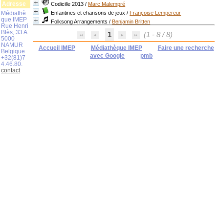
Adresse
Codicille 2013
/
Marc Malempré
Médiathè
Enfantines et chansons de jeux
/
Françoise Lempereur
que IMEP
Folksong Arrangements
/
Benjamin Britten
Rue Henri
Blès, 33 A
1
(1 - 8 / 8)
5000
NAMUR
Accueil IMEP
Médiathèque IMEP
Faire une recherche
Belgique
avec Google
pmb
+32(81)7
4.46.80.
contact