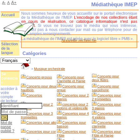
A+
A-
A
Médiathèque IMEP
Nous sommes heureux de vous accueillir sur le portail électronique
Accueil
de la Médiathèque de l'IMEP.
L'encodage de nos collections étant
en cours de réalisation, ce catalogue informatique n'est pas
complet.
Si vous ne trouvez pas le média qui vous intéresse,
n'hésitez pas à nous contacter par mail ou par téléphone pour de
plus amples renseignements.
La médiathèque de l'IMEP est gérée avec le logiciel libre « PMB ».
Nouvelle recherche
Sélection
de la
langue
Catégories
>
Musique orchestrale
Se
Concerto pour
Concerto grosso
Concerto pour
connecte
deux flûtes
Clarinette et Harpe
r
Concerto pour deux
Concerto pour
Concerto pour
accéder à
hautbois
orgue
saxophone
votre
Concertos
Concertos pour 2
Concertos pour
compte
pianos
2 trompettes
de lecteur
Concertos pour 2
concertos pour 2
Concertos pour
violons
violons et violoncelle
3 pianos
Concertos pour 3
Concertos pour 4
Concertos pour
trompettes
pianos
4 violons
Mot de
Concertos pour alto
Concertos pour
Concertos pour
basson
clarinette
passe
oublié ?
Concertos pour cor
Concertos pour
Concertos pour
Flûte
Flûte et Harpe