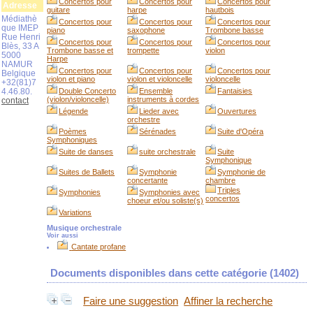
Concertos pour
Concertos pour
Concertos pour
Adresse
guitare
harpe
hautbois
Médiathè
Concertos pour
Concertos pour
Concertos pour
que IMEP
piano
saxophone
Trombone basse
Rue Henri
Concertos pour
Concertos pour
Concertos pour
Blès, 33 A
Trombone basse et
trompette
violon
5000
Harpe
NAMUR
Concertos pour
Concertos pour
Concertos pour
Belgique
violon et piano
violon et violoncelle
violoncelle
+32(81)7
4.46.80.
Double Concerto
Ensemble
Fantaisies
(violon/violoncelle)
instruments à cordes
contact
Légende
Lieder avec
Ouvertures
orchestre
Poèmes
Sérénades
Suite d'Opéra
Symphoniques
Suite de danses
suite orchestrale
Suite
Symphonique
Suites de Ballets
Symphonie
Symphonie de
concertante
chambre
Triples
Symphonies
Symphonies avec
concertos
choeur et/ou soliste(s)
Variations
Musique orchestrale
Voir aussi
Cantate profane
Documents disponibles dans cette catégorie (
1402
)
Faire une suggestion
Affiner la recherche