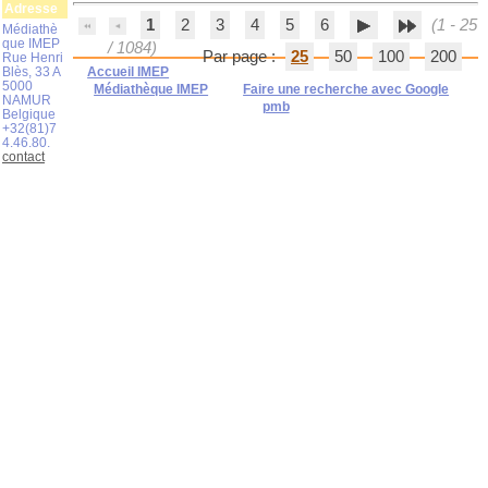
Adresse
1
2
3
4
5
6
(1 - 25
Médiathè
que IMEP
/ 1084)
Par page :
25
50
100
200
Rue Henri
Blès, 33 A
Accueil IMEP
5000
Médiathèque IMEP
Faire une recherche avec Google
NAMUR
pmb
Belgique
+32(81)7
4.46.80.
contact