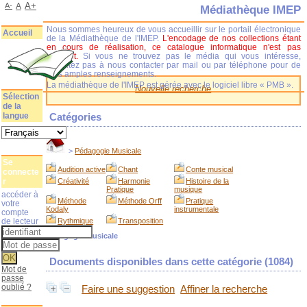
A+
A-
A
Médiathèque IMEP
Nous sommes heureux de vous accueillir sur le portail électronique
Accueil
de la Médiathèque de l'IMEP.
L'encodage de nos collections étant
en cours de réalisation, ce catalogue informatique n'est pas
complet.
Si vous ne trouvez pas le média qui vous intéresse,
n'hésitez pas à nous contacter par mail ou par téléphone pour de
plus amples renseignements.
La médiathèque de l'IMEP est gérée avec le logiciel libre « PMB ».
Nouvelle recherche
Sélection
de la
langue
Catégories
>
Pédagogie Musicale
Se
Audition active
Chant
Conte musical
connecte
r
Créativité
Harmonie
Histoire de la
Pratique
musique
accéder à
Méthode
Méthode Orff
Pratique
votre
Kodaly
instrumentale
compte
de lecteur
Rythmique
Transposition
Pédagogie Musicale
Documents disponibles dans cette catégorie (
1084
)
Mot de
passe
oublié ?
Faire une suggestion
Affiner la recherche