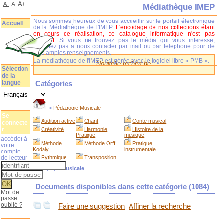
A+
A-
A
Médiathèque IMEP
Nous sommes heureux de vous accueillir sur le portail électronique
Accueil
de la Médiathèque de l'IMEP.
L'encodage de nos collections étant
en cours de réalisation, ce catalogue informatique n'est pas
complet.
Si vous ne trouvez pas le média qui vous intéresse,
n'hésitez pas à nous contacter par mail ou par téléphone pour de
plus amples renseignements.
La médiathèque de l'IMEP est gérée avec le logiciel libre « PMB ».
Nouvelle recherche
Sélection
de la
langue
Catégories
>
Pédagogie Musicale
Se
Audition active
Chant
Conte musical
connecte
r
Créativité
Harmonie
Histoire de la
Pratique
musique
accéder à
Méthode
Méthode Orff
Pratique
votre
Kodaly
instrumentale
compte
de lecteur
Rythmique
Transposition
Pédagogie Musicale
Documents disponibles dans cette catégorie (
1084
)
Mot de
passe
oublié ?
Faire une suggestion
Affiner la recherche