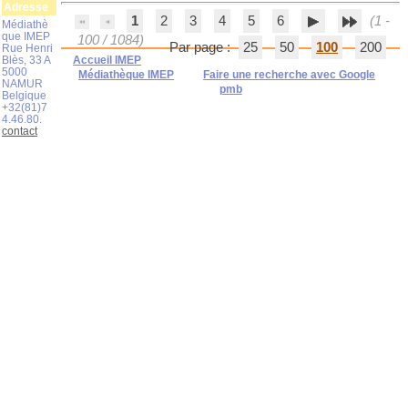
Adresse
1
2
3
4
5
6
(1 -
Médiathè
que IMEP
100 / 1084)
Par page :
25
50
100
200
Rue Henri
Blès, 33 A
Accueil IMEP
5000
Médiathèque IMEP
Faire une recherche avec Google
NAMUR
pmb
Belgique
+32(81)7
4.46.80.
contact