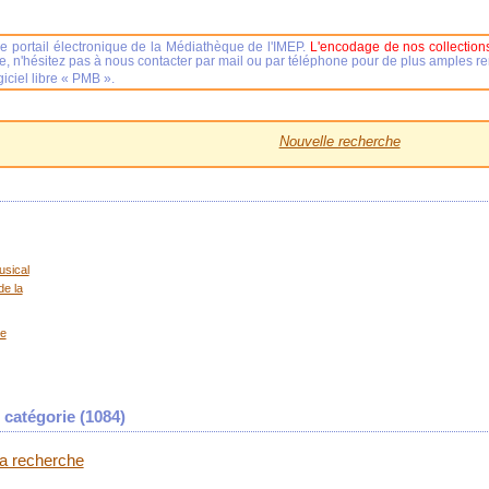
e portail électronique de la Médiathèque de l'IMEP.
L'encodage de nos collections
se, n'hésitez pas à nous contacter par mail ou par téléphone pour de plus amples 
iciel libre « PMB ».
Nouvelle recherche
usical
de la
le
catégorie (
1084
)
 la recherche