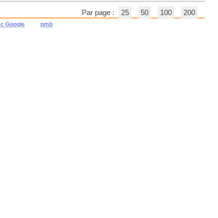
Par page :
25
50
100
200
ec Google
pmb