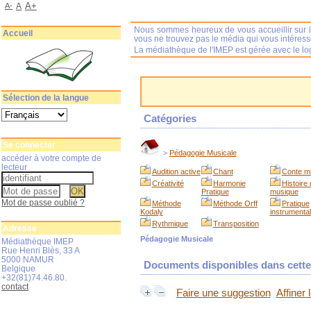
A+
A-
A
Nous sommes heureux de vous accueillir sur l
Accueil
vous ne trouvez pas le média qui vous intéres
La médiathèque de l'IMEP est gérée avec le log
Sélection de la langue
Catégories
Se connecter
>
Pédagogie Musicale
accéder à votre compte de
lecteur
Audition active
Chant
Conte m
Créativité
Harmonie
Histoire 
Pratique
musique
Mot de passe oublié ?
Méthode
Méthode Orff
Pratique
Kodaly
instrumenta
Rythmique
Transposition
Adresse
Pédagogie Musicale
Médiathèque IMEP
Rue Henri Blès, 33 A
5000 NAMUR
Documents disponibles dans cette 
Belgique
+32(81)74.46.80.
contact
Faire une suggestion
Affiner