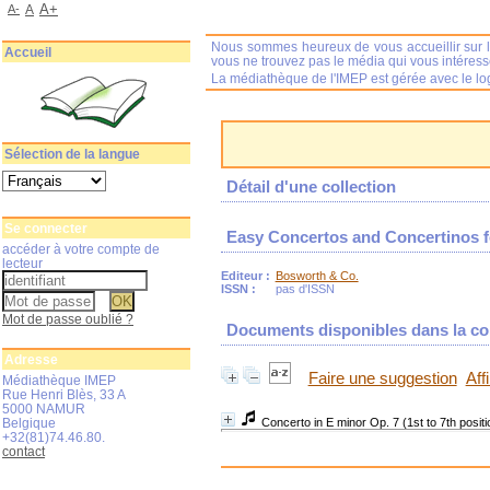
A+
A-
A
Nous sommes heureux de vous accueillir sur l
Accueil
vous ne trouvez pas le média qui vous intéres
La médiathèque de l'IMEP est gérée avec le log
Sélection de la langue
Détail d'une collection
Se connecter
Easy Concertos and Concertinos fo
accéder à votre compte de
lecteur
Editeur :
Bosworth & Co.
ISSN :
pas d'ISSN
Mot de passe oublié ?
Documents disponibles dans la col
Adresse
Faire une suggestion
Aff
Médiathèque IMEP
Rue Henri Blès, 33 A
5000 NAMUR
Belgique
Concerto in E minor Op. 7 (1st to 7th positi
+32(81)74.46.80.
contact