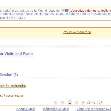
e portail électronique de la Médiathèque de l'IMEP.
L'encodage de nos collections
se, n'hésitez pas à nous contacter par mail ou par téléphone pour de plus amples 
iciel libre « PMB ».
Nouvelle recherche
r Violin and Piano
lection (
1
)
iner la recherche
on)
/
Oscar Rieding
1
(1 - 1 / 1)
Accueil IMEP
Médiathèque IMEP
Faire une recherche av