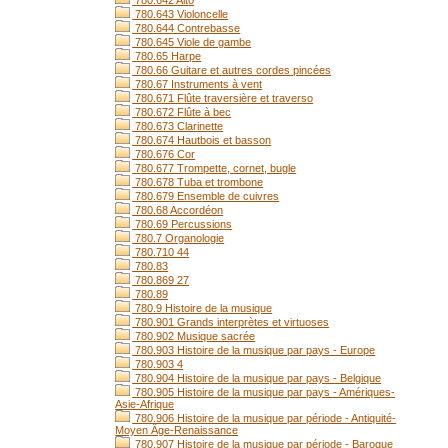
780.642 Alto
780.643 Violoncelle
780.644 Contrebasse
780.645 Viole de gambe
780.65 Harpe
780.66 Guitare et autres cordes pincées
780.67 Instruments à vent
780.671 Flûte traversière et traverso
780.672 Flûte à bec
780.673 Clarinette
780.674 Hautbois et basson
780.676 Cor
780.677 Trompette, cornet, bugle
780.678 Tuba et trombone
780.679 Ensemble de cuivres
780.68 Accordéon
780.69 Percussions
780.7 Organologie
780.710 44
780.83
780.869 27
780.89
780.9 Histoire de la musique
780.901 Grands interprètes et virtuoses
780.902 Musique sacrée
780.903 Histoire de la musique par pays - Europe
780.903 4
780.904 Histoire de la musique par pays - Belgique
780.905 Histoire de la musique par pays - Amériques-
Asie-Afrique
780.906 Histoire de la musique par période - Antiquité-
Moyen Âge-Renaissance
780.907 Histoire de la musique par période - Baroque