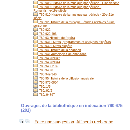
780.908 Histoire de la musique par période - Classicisme
780.909 Histoire de la musique par période -
Romantisme-19e siècle
780.910 Histoire de la musique par période - 20e-21e
siècle
780.92 Histoire de la musique - études relatives à une
personne
780.922
780.922 493
780.93 Histoire de l'opéra
780.931 Livrets, programmes et analyses d'opéras
780.932 Livrets d'opéra
780.94 Histoire de la chanson
780.941 Anthologies de chansons
780.943 09042
780.943 09044
780.943 7109
780.943 8
780.949 346
780.95 Histoire de la diffusion musicale
780.973 0904
780/.1/5
780/.92/2
780/.94897
Ouvrages de la bibliothèque en indexation 780.675
(
201
)
Faire une suggestion
Affiner la recherche