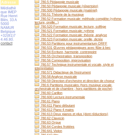
780.5 Pédagogie musicale
Adresse
780.50 Pédagogie musicale (répertoire)
Médiathè
780.500 Pédagogie musicale (matériel)
que IMEP
780.51 Théorie de la musique
Rue Henri
780.52 Formation musicale: méthode complète (rythme,
Blès, 33 A
lecture, oreille...)
5000
780.520 Formation musicale: lecture, solfège
NAMUR
780.521 Formation musicale: rythme
Belgique
780.522 Formation musicale: théorie, analyse
+32(81)7
4.46.80.
780.523 Formation musicale: oreille, dictée
contact
780.53 Partitions pour instrumentarium ORFF
780.531 Œuvres pédagogiques avec flûte à bec
780.54 Ecriture, harmonie, contrepoint
780.55 Orchestration, transposition
780.56 Composition, improvisation
780.57 Technique instrumentale et vocale, style et
interprétation
780.571 Didactique de l'instrument
780.58 Analyse musicale
780.59 Direction d'orchestre et direction de choeur
780.6 Partitions musicales (hors musique vocale,
orchestrale et de chambre ; hors partitions de poche)
780.60 Carillon
780.600 Lecture instrumentale
780.61 Piano
780.611 Piano débutant
780.612 Piano 4 mains
780.613 Deux pianos et plus (dont réductions)
780.62 Clavecin
780.63 Orgue
780.64 Cordes frottées
780.641 Violon