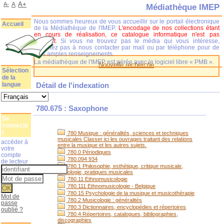
A+
A-
A
Médiathèque IMEP
Nous sommes heureux de vous accueillir sur le portail électronique
Accueil
de la Médiathèque de l'IMEP.
L'encodage de nos collections étant
en cours de réalisation, ce catalogue informatique n'est pas
complet.
Si vous ne trouvez pas le média qui vous intéresse,
n'hésitez pas à nous contacter par mail ou par téléphone pour de
plus amples renseignements.
La médiathèque de l'IMEP est gérée avec le logiciel libre « PMB ».
Nouvelle recherche
Sélection
de la
langue
Détail de l'indexation
780.675 : Saxophone
Se
connecte
r
780 Musique : généralités, sciences et techniques
musicales Classer ici les ouvrages traitant des relations
accéder à
entre la musique et les autres sujets.
votre
780.0 Périodiques
compte
780.094 934
de lecteur
780.1 Philosophie, esthétique, critique musicale,
sociologie, pratiques musicales
780.11 Ethnomusicologie
780.111 Ethnomusicologie - Belgique
780.15 Psychologie de la musique et musicothérapie
Mot de
780.2 Musicologie : généralités
passe
780.3 Dictionnaires, encyclopédies et répertoires
oublié ?
780.4 Répertoires, catalogues, bibliographies,
discographies