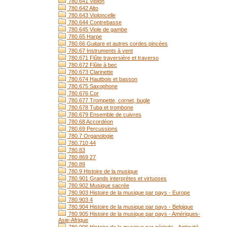
780.641 Violon
780.642 Alto
780.643 Violoncelle
780.644 Contrebasse
780.645 Viole de gambe
780.65 Harpe
780.66 Guitare et autres cordes pincées
780.67 Instruments à vent
780.671 Flûte traversière et traverso
780.672 Flûte à bec
780.673 Clarinette
780.674 Hautbois et basson
780.675 Saxophone
780.676 Cor
780.677 Trompette, cornet, bugle
780.678 Tuba et trombone
780.679 Ensemble de cuivres
780.68 Accordéon
780.69 Percussions
780.7 Organologie
780.710 44
780.83
780.869 27
780.89
780.9 Histoire de la musique
780.901 Grands interprètes et virtuoses
780.902 Musique sacrée
780.903 Histoire de la musique par pays - Europe
780.903 4
780.904 Histoire de la musique par pays - Belgique
780.905 Histoire de la musique par pays - Amériques-
Asie-Afrique