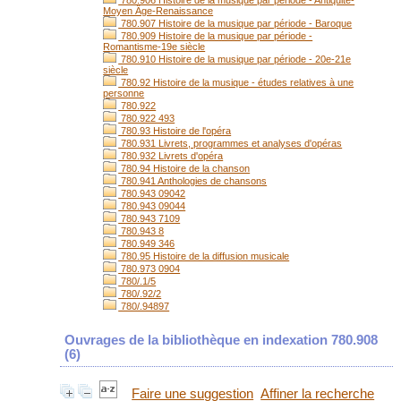
780.906 Histoire de la musique par période - Antiquité-
Moyen Âge-Renaissance
780.907 Histoire de la musique par période - Baroque
780.909 Histoire de la musique par période -
Romantisme-19e siècle
780.910 Histoire de la musique par période - 20e-21e
siècle
780.92 Histoire de la musique - études relatives à une
personne
780.922
780.922 493
780.93 Histoire de l'opéra
780.931 Livrets, programmes et analyses d'opéras
780.932 Livrets d'opéra
780.94 Histoire de la chanson
780.941 Anthologies de chansons
780.943 09042
780.943 09044
780.943 7109
780.943 8
780.949 346
780.95 Histoire de la diffusion musicale
780.973 0904
780/.1/5
780/.92/2
780/.94897
Ouvrages de la bibliothèque en indexation 780.908
(
6
)
Faire une suggestion
Affiner la recherche