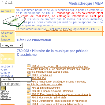
A+
A-
A
Médiathèque IMEP
Nous sommes heureux de vous accueillir sur le portail électronique
Accueil
de la Médiathèque de l'IMEP.
L'encodage de nos collections étant
en cours de réalisation, ce catalogue informatique n'est pas
complet.
Si vous ne trouvez pas le média qui vous intéresse,
n'hésitez pas à nous contacter par mail ou par téléphone pour de
plus amples renseignements.
La médiathèque de l'IMEP est gérée avec le logiciel libre « PMB ».
Nouvelle recherche
Sélection
de la
langue
Détail de l'indexation
780.908 : Histoire de la musique par période -
Classicisme
Se
connecte
r
780 Musique : généralités, sciences et techniques
accéder à
musicales Classer ici les ouvrages traitant des relations
votre
entre la musique et les autres sujets.
compte
780.0 Périodiques
de lecteur
780.094 934
780.1 Philosophie, esthétique, critique musicale,
sociologie, pratiques musicales
780.11 Ethnomusicologie
780.111 Ethnomusicologie - Belgique
Mot de
780.15 Psychologie de la musique et musicothérapie
passe
780.2 Musicologie : généralités
oublié ?
780.3 Dictionnaires, encyclopédies et répertoires
780.4 Répertoires, catalogues, bibliographies,