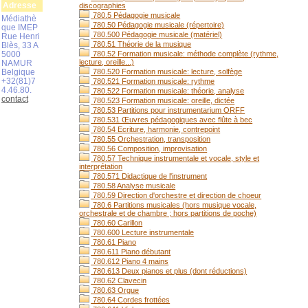
Adresse
discographies
780.5 Pédagogie musicale
Médiathè
780.50 Pédagogie musicale (répertoire)
que IMEP
780.500 Pédagogie musicale (matériel)
Rue Henri
780.51 Théorie de la musique
Blès, 33 A
5000
780.52 Formation musicale: méthode complète (rythme,
lecture, oreille...)
NAMUR
Belgique
780.520 Formation musicale: lecture, solfège
+32(81)7
780.521 Formation musicale: rythme
4.46.80.
780.522 Formation musicale: théorie, analyse
contact
780.523 Formation musicale: oreille, dictée
780.53 Partitions pour instrumentarium ORFF
780.531 Œuvres pédagogiques avec flûte à bec
780.54 Ecriture, harmonie, contrepoint
780.55 Orchestration, transposition
780.56 Composition, improvisation
780.57 Technique instrumentale et vocale, style et
interprétation
780.571 Didactique de l'instrument
780.58 Analyse musicale
780.59 Direction d'orchestre et direction de choeur
780.6 Partitions musicales (hors musique vocale,
orchestrale et de chambre ; hors partitions de poche)
780.60 Carillon
780.600 Lecture instrumentale
780.61 Piano
780.611 Piano débutant
780.612 Piano 4 mains
780.613 Deux pianos et plus (dont réductions)
780.62 Clavecin
780.63 Orgue
780.64 Cordes frottées