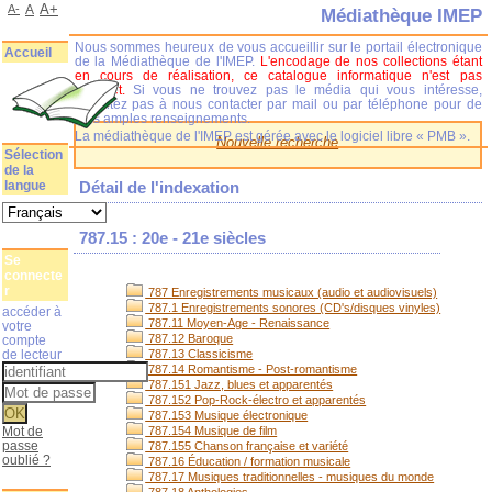
A+
A-
A
Médiathèque IMEP
Nous sommes heureux de vous accueillir sur le portail électronique
Accueil
de la Médiathèque de l'IMEP.
L'encodage de nos collections étant
en cours de réalisation, ce catalogue informatique n'est pas
complet.
Si vous ne trouvez pas le média qui vous intéresse,
n'hésitez pas à nous contacter par mail ou par téléphone pour de
plus amples renseignements.
La médiathèque de l'IMEP est gérée avec le logiciel libre « PMB ».
Nouvelle recherche
Sélection
de la
langue
Détail de l'indexation
787.15 : 20e - 21e siècles
Se
connecte
r
787 Enregistrements musicaux (audio et audiovisuels)
787.1 Enregistrements sonores (CD's/disques vinyles)
accéder à
787.11 Moyen-Age - Renaissance
votre
787.12 Baroque
compte
de lecteur
787.13 Classicisme
787.14 Romantisme - Post-romantisme
787.151 Jazz, blues et apparentés
787.152 Pop-Rock-électro et apparentés
787.153 Musique électronique
Mot de
787.154 Musique de film
passe
787.155 Chanson française et variété
oublié ?
787.16 Éducation / formation musicale
787.17 Musiques traditionnelles - musiques du monde