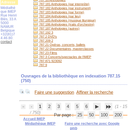
787.18 Anthologies
Adresse
787.181 Anthologies (par interprète)
Médiathè
787.182 Anthologies (par instrument)
que IMEP
787.183 Anthologies (par forme)
Rue Henri
787.184 Anthologies (par lieu)
Blès, 33 A
787.185 Anthologies (musique liturgique)
5000
787.186 Anthologies (traits d'orchestre)
NAMUR
787.187 Anthologies (autres)
Belgique
787.192 3
+32(81)7
787.2 DVD's
4.46.80.
787.209 2
contact
787.21 Opéras, concerts, ballets
787.22 Documentaires, masterclasses
787.23 Films
787.3 Concerts/spectacles de l'IMEP
787.871 923092
787.9
Ouvrages de la bibliothèque en indexation 787.15
(
750
)
Faire une suggestion
Affiner la recherche
1
2
3
4
5
6
(1 - 15
/ 750)
Par page :
25
50
100
200
Accueil IMEP
Médiathèque IMEP
Faire une recherche avec Google
pmb