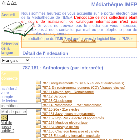
A+
A-
A
Médiathèque IMEP
Nous sommes heureux de vous accueillir sur le portail électronique
Accueil
de la Médiathèque de l'IMEP.
L'encodage de nos collections étant
en cours de réalisation, ce catalogue informatique n'est pas
complet.
Si vous ne trouvez pas le média qui vous intéresse,
n'hésitez pas à nous contacter par mail ou par téléphone pour de
plus amples renseignements.
La médiathèque de l'IMEP est gérée avec le logiciel libre « PMB ».
Nouvelle recherche
Sélection
de la
langue
Détail de l'indexation
787.181 : Anthologies (par interprète)
Se
connecte
r
787 Enregistrements musicaux (audio et audiovisuels)
787.1 Enregistrements sonores (CD's/disques vinyles)
accéder à
787.11 Moyen-Age - Renaissance
votre
787.12 Baroque
compte
de lecteur
787.13 Classicisme
787.14 Romantisme - Post-romantisme
787.15 20e - 21e siècles
787.151 Jazz, blues et apparentés
787.152 Pop-Rock-électro et apparentés
Mot de
787.153 Musique électronique
passe
787.154 Musique de film
oublié ?
787.155 Chanson française et variété
787.16 Éducation / formation musicale