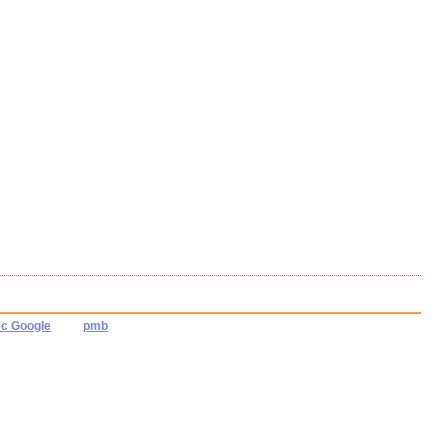
ec Google
pmb