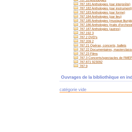
787.18 Anthologies
787.181 Anthologies (par interprète)
787.182 Anthologies (par instrument)
787.183 Anthologies (par forme)
787.184 Anthologies (par lieu)
787.185 Anthologies (musique liturgi
787.186 Anthologies (traits d'orchest
787.187 Anthologies (autres)
787.192 3
787.2 DVD's
787.209 2
787.21 Opéras, concerts, ballets
787.22 Documentaires, masterclass
787.23 Films
787.3 Concerts/spectacles de l'IME
787.871 923092
787.9
Ouvrages de la bibliothèque en ind
catégorie vide