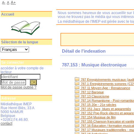
A+
A-
A
Nous sommes heureux de vous accueillir sur l
Accueil
vous ne trouvez pas le média qui vous intéres
La médiathèque de l'IMEP est gérée avec le log
Sélection de la langue
Détail de l'indexation
Se connecter
787.153 : Musique électronique
accéder à votre compte de
lecteur
787 Enregistrements musicaux (audio
787.1 Enregistrements sonores (CD's
Mot de passe oublié ?
787.11 Moyen-Age - Renaissance
787.12 Baroque
787.13 Classicisme
Adresse
787.14 Romantisme - Post-romanti
Médiathèque IMEP
787.15 20e - 21e siècles
Rue Henri Blès, 33 A
787.151 Jazz, blues et apparentés
5000 NAMUR
787.152 Pop-Rock-électro et appare
Belgique
787.154 Musique de film
+32(81)74.46.80.
787.155 Chanson française et variét
contact
787.16 Éducation / formation musica
787.17 Musiques traditionnelles - m