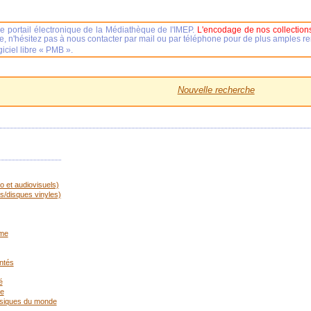
e portail électronique de la Médiathèque de l'IMEP.
L'encodage de nos collections
se, n'hésitez pas à nous contacter par mail ou par téléphone pour de plus amples 
iciel libre « PMB ».
Nouvelle recherche
 et audiovisuels)
/disques vinyles)
sme
ntés
é
le
usiques du monde