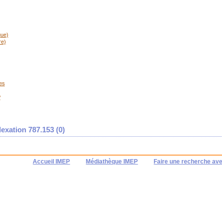
que)
re)
es
P
exation 787.153 (
0
)
Accueil IMEP
Médiathèque IMEP
Faire une recherche av