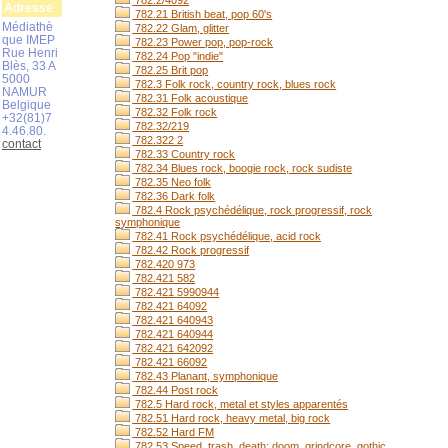
782.2/4092
Adresse
782.21 British beat, pop 60's
Médiathè
782.22 Glam, glitter
que IMEP
782.23 Power pop, pop-rock
Rue Henri
782.24 Pop "indie"
Blès, 33 A
782.25 Brit pop
5000
782.3 Folk rock, country rock, blues rock
NAMUR
782.31 Folk acoustique
Belgique
782.32 Folk rock
+32(81)7
782.32/219
4.46.80.
782.322 2
contact
782.33 Country rock
782.34 Blues rock, boogie rock, rock sudiste
782.35 Neo folk
782.36 Dark folk
782.4 Rock psychédélique, rock progressif, rock
symphonique
782.41 Rock psychédélique, acid rock
782.42 Rock progressif
782.420 973
782.421 582
782.421 5990944
782.421 64092
782.421 640943
782.421 640944
782.421 642092
782.421 66092
782.43 Planant, symphonique
782.44 Post rock
782.5 Hard rock, metal et styles apparentés
782.51 Hard rock, heavy metal, big rock
782.52 Hard FM
782.53 Speed, trash, death; doom, grindcore, gothic