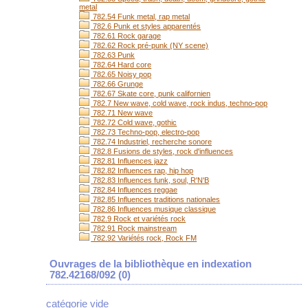
metal
782.54 Funk metal, rap metal
782.6 Punk et styles apparentés
782.61 Rock garage
782.62 Rock pré-punk (NY scene)
782.63 Punk
782.64 Hard core
782.65 Noisy pop
782.66 Grunge
782.67 Skate core, punk californien
782.7 New wave, cold wave, rock indus, techno-pop
782.71 New wave
782.72 Cold wave, gothic
782.73 Techno-pop, electro-pop
782.74 Industriel, recherche sonore
782.8 Fusions de styles, rock d'influences
782.81 Influences jazz
782.82 Influences rap, hip hop
782.83 Influences funk, soul, R'N'B
782.84 Influences reggae
782.85 Influences traditions nationales
782.86 Influences musique classique
782.9 Rock et variétés rock
782.91 Rock mainstream
782.92 Variétés rock, Rock FM
Ouvrages de la bibliothèque en indexation
782.42168/092 (
0
)
catégorie vide