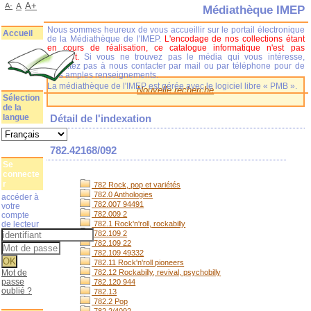
A+
A-
A
Médiathèque IMEP
Nous sommes heureux de vous accueillir sur le portail électronique
Accueil
de la Médiathèque de l'IMEP.
L'encodage de nos collections étant
en cours de réalisation, ce catalogue informatique n'est pas
complet.
Si vous ne trouvez pas le média qui vous intéresse,
n'hésitez pas à nous contacter par mail ou par téléphone pour de
plus amples renseignements.
La médiathèque de l'IMEP est gérée avec le logiciel libre « PMB ».
Nouvelle recherche
Sélection
de la
langue
Détail de l'indexation
782.42168/092
Se
connecte
r
782 Rock, pop et variétés
782.0 Anthologies
accéder à
782.007 94491
votre
782.009 2
compte
de lecteur
782.1 Rock'n'roll, rockabilly
782.109 2
782.109 22
782.109 49332
782.11 Rock'n'roll pioneers
Mot de
782.12 Rockabilly, revival, psychobilly
passe
782.120 944
oublié ?
782.13
782.2 Pop