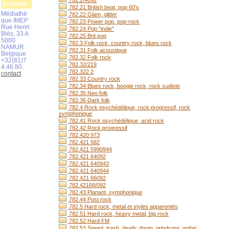
782.2/4092
Adresse
782.21 British beat, pop 60's
Médiathè
782.22 Glam, glitter
que IMEP
782.23 Power pop, pop-rock
Rue Henri
782.24 Pop "indie"
Blès, 33 A
782.25 Brit pop
5000
782.3 Folk rock, country rock, blues rock
NAMUR
782.31 Folk acoustique
Belgique
782.32 Folk rock
+32(81)7
782.32/219
4.46.80.
782.322 2
contact
782.33 Country rock
782.34 Blues rock, boogie rock, rock sudiste
782.35 Neo folk
782.36 Dark folk
782.4 Rock psychédélique, rock progressif, rock
symphonique
782.41 Rock psychédélique, acid rock
782.42 Rock progressif
782.420 973
782.421 582
782.421 5990944
782.421 64092
782.421 640943
782.421 640944
782.421 66092
782.42168/092
782.43 Planant, symphonique
782.44 Post rock
782.5 Hard rock, metal et styles apparentés
782.51 Hard rock, heavy metal, big rock
782.52 Hard FM
782.53 Speed, trash, death; doom, grindcore, gothic