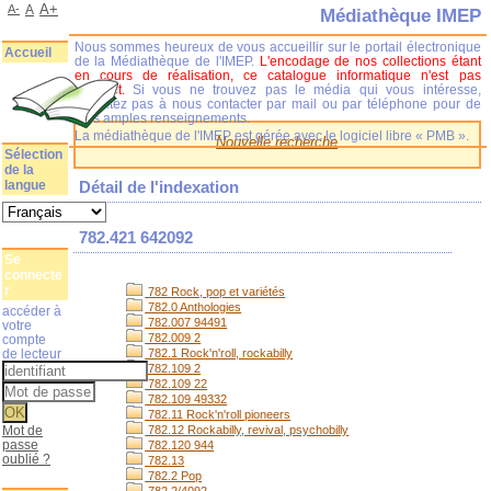
A+
A-
A
Médiathèque IMEP
Nous sommes heureux de vous accueillir sur le portail électronique
Accueil
de la Médiathèque de l'IMEP.
L'encodage de nos collections étant
en cours de réalisation, ce catalogue informatique n'est pas
complet.
Si vous ne trouvez pas le média qui vous intéresse,
n'hésitez pas à nous contacter par mail ou par téléphone pour de
plus amples renseignements.
La médiathèque de l'IMEP est gérée avec le logiciel libre « PMB ».
Nouvelle recherche
Sélection
de la
langue
Détail de l'indexation
782.421 642092
Se
connecte
r
782 Rock, pop et variétés
782.0 Anthologies
accéder à
782.007 94491
votre
782.009 2
compte
de lecteur
782.1 Rock'n'roll, rockabilly
782.109 2
782.109 22
782.109 49332
782.11 Rock'n'roll pioneers
Mot de
782.12 Rockabilly, revival, psychobilly
passe
782.120 944
oublié ?
782.13
782.2 Pop