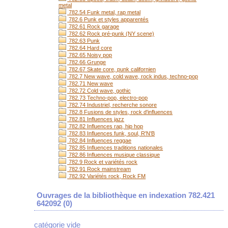
metal
782.54 Funk metal, rap metal
782.6 Punk et styles apparentés
782.61 Rock garage
782.62 Rock pré-punk (NY scene)
782.63 Punk
782.64 Hard core
782.65 Noisy pop
782.66 Grunge
782.67 Skate core, punk californien
782.7 New wave, cold wave, rock indus, techno-pop
782.71 New wave
782.72 Cold wave, gothic
782.73 Techno-pop, electro-pop
782.74 Industriel, recherche sonore
782.8 Fusions de styles, rock d'influences
782.81 Influences jazz
782.82 Influences rap, hip hop
782.83 Influences funk, soul, R'N'B
782.84 Influences reggae
782.85 Influences traditions nationales
782.86 Influences musique classique
782.9 Rock et variétés rock
782.91 Rock mainstream
782.92 Variétés rock, Rock FM
Ouvrages de la bibliothèque en indexation 782.421
642092 (
0
)
catégorie vide