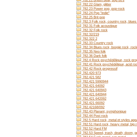
782.21 British beat, pop 60's
782.22 Glam, glitter
782.23 Power pop, pop-rock
782.24 Pop "indie"
782.25 Brit pop
782.3 Folk rock, country rock, blues
782.31 Folk acoustique
782.32 Folk rock
782.32/219
782.322 2
782.33 Country rock
782.34 Blues rock, boogie rock, rock
782.35 Neo folk
782.36 Dark folk
782.4 Rock psychédélique, rock pro
782.41 Rock psychédélique, acid ro
782.42 Rock progressif
782.420 973
782.421 582
782.421 5990944
782.421 64092
782.421 640943
782.421 640944
782.421 642092
782.421 66092
782.42168/092
782.43 Planant, symphonique
782.44 Post rock
782.5 Hard rock, metal et styles app
782.51 Hard rock, heavy metal, big 
782.52 Hard FM
782.53 Speed, trash, death; doom, gr