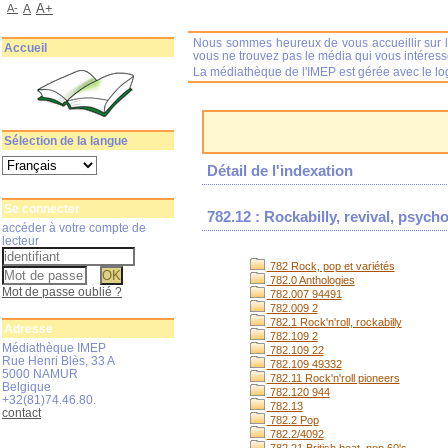
A+
A-
A
Nous sommes heureux de vous accueillir sur l
Accueil
vous ne trouvez pas le média qui vous intéres
La médiathèque de l'IMEP est gérée avec le log
Sélection de la langue
Détail de l'indexation
Se connecter
782.12 : Rockabilly, revival, psycho
accéder à votre compte de
lecteur
782 Rock, pop et variétés
782.0 Anthologies
Mot de passe oublié ?
782.007 94491
782.009 2
782.1 Rock'n'roll, rockabilly
Adresse
782.109 2
Médiathèque IMEP
782.109 22
Rue Henri Blès, 33 A
782.109 49332
5000 NAMUR
782.11 Rock'n'roll pioneers
Belgique
782.120 944
+32(81)74.46.80.
782.13
contact
782.2 Pop
782.2/4092