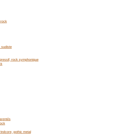
 rock
 sudiste
gressif, rock symphonique
ck
arentés
rock
indcore, gothic metal