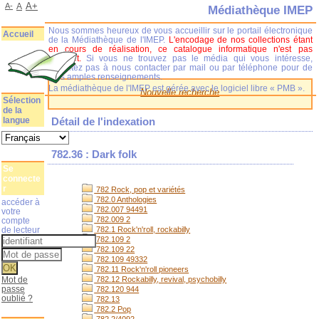
A+
A-
A
Médiathèque IMEP
Nous sommes heureux de vous accueillir sur le portail électronique
Accueil
de la Médiathèque de l'IMEP.
L'encodage de nos collections étant
en cours de réalisation, ce catalogue informatique n'est pas
complet.
Si vous ne trouvez pas le média qui vous intéresse,
n'hésitez pas à nous contacter par mail ou par téléphone pour de
plus amples renseignements.
La médiathèque de l'IMEP est gérée avec le logiciel libre « PMB ».
Nouvelle recherche
Sélection
de la
langue
Détail de l'indexation
782.36 : Dark folk
Se
connecte
r
782 Rock, pop et variétés
782.0 Anthologies
accéder à
782.007 94491
votre
782.009 2
compte
de lecteur
782.1 Rock'n'roll, rockabilly
782.109 2
782.109 22
782.109 49332
782.11 Rock'n'roll pioneers
Mot de
782.12 Rockabilly, revival, psychobilly
passe
782.120 944
oublié ?
782.13
782.2 Pop