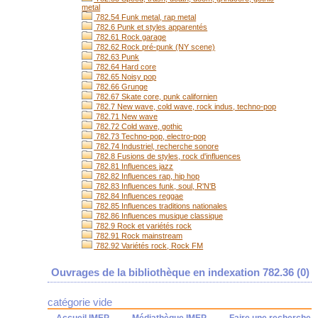
metal
782.54 Funk metal, rap metal
782.6 Punk et styles apparentés
782.61 Rock garage
782.62 Rock pré-punk (NY scene)
782.63 Punk
782.64 Hard core
782.65 Noisy pop
782.66 Grunge
782.67 Skate core, punk californien
782.7 New wave, cold wave, rock indus, techno-pop
782.71 New wave
782.72 Cold wave, gothic
782.73 Techno-pop, electro-pop
782.74 Industriel, recherche sonore
782.8 Fusions de styles, rock d'influences
782.81 Influences jazz
782.82 Influences rap, hip hop
782.83 Influences funk, soul, R'N'B
782.84 Influences reggae
782.85 Influences traditions nationales
782.86 Influences musique classique
782.9 Rock et variétés rock
782.91 Rock mainstream
782.92 Variétés rock, Rock FM
Ouvrages de la bibliothèque en indexation 782.36 (
0
)
catégorie vide