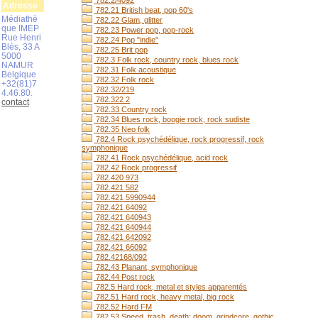
782.2/4092
Adresse
782.21 British beat, pop 60's
Médiathè
782.22 Glam, glitter
que IMEP
782.23 Power pop, pop-rock
Rue Henri
782.24 Pop "indie"
Blès, 33 A
782.25 Brit pop
5000
782.3 Folk rock, country rock, blues rock
NAMUR
782.31 Folk acoustique
Belgique
782.32 Folk rock
+32(81)7
782.32/219
4.46.80.
782.322 2
contact
782.33 Country rock
782.34 Blues rock, boogie rock, rock sudiste
782.35 Neo folk
782.4 Rock psychédélique, rock progressif, rock
symphonique
782.41 Rock psychédélique, acid rock
782.42 Rock progressif
782.420 973
782.421 582
782.421 5990944
782.421 64092
782.421 640943
782.421 640944
782.421 642092
782.421 66092
782.42168/092
782.43 Planant, symphonique
782.44 Post rock
782.5 Hard rock, metal et styles apparentés
782.51 Hard rock, heavy metal, big rock
782.52 Hard FM
782.53 Speed, trash, death; doom, grindcore, gothic