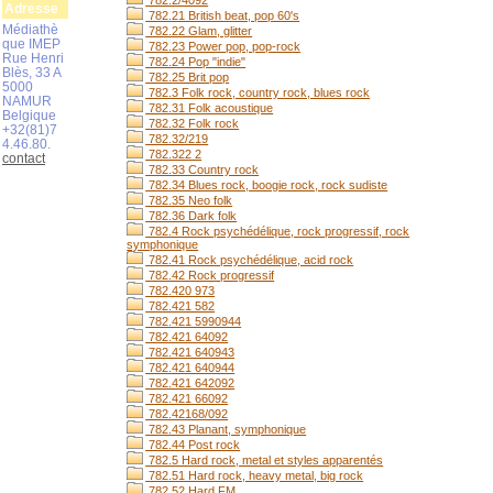
782.2/4092
Adresse
782.21 British beat, pop 60's
Médiathè
782.22 Glam, glitter
que IMEP
782.23 Power pop, pop-rock
Rue Henri
782.24 Pop "indie"
Blès, 33 A
782.25 Brit pop
5000
782.3 Folk rock, country rock, blues rock
NAMUR
782.31 Folk acoustique
Belgique
782.32 Folk rock
+32(81)7
782.32/219
4.46.80.
782.322 2
contact
782.33 Country rock
782.34 Blues rock, boogie rock, rock sudiste
782.35 Neo folk
782.36 Dark folk
782.4 Rock psychédélique, rock progressif, rock
symphonique
782.41 Rock psychédélique, acid rock
782.42 Rock progressif
782.420 973
782.421 582
782.421 5990944
782.421 64092
782.421 640943
782.421 640944
782.421 642092
782.421 66092
782.42168/092
782.43 Planant, symphonique
782.44 Post rock
782.5 Hard rock, metal et styles apparentés
782.51 Hard rock, heavy metal, big rock
782.52 Hard FM