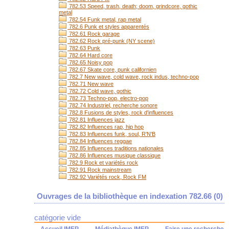
782.53 Speed, trash, death; doom, grindcore, gothic
metal
782.54 Funk metal, rap metal
782.6 Punk et styles apparentés
782.61 Rock garage
782.62 Rock pré-punk (NY scene)
782.63 Punk
782.64 Hard core
782.65 Noisy pop
782.67 Skate core, punk californien
782.7 New wave, cold wave, rock indus, techno-pop
782.71 New wave
782.72 Cold wave, gothic
782.73 Techno-pop, electro-pop
782.74 Industriel, recherche sonore
782.8 Fusions de styles, rock d'influences
782.81 Influences jazz
782.82 Influences rap, hip hop
782.83 Influences funk, soul, R'N'B
782.84 Influences reggae
782.85 Influences traditions nationales
782.86 Influences musique classique
782.9 Rock et variétés rock
782.91 Rock mainstream
782.92 Variétés rock, Rock FM
Ouvrages de la bibliothèque en indexation 782.66 (
0
)
catégorie vide