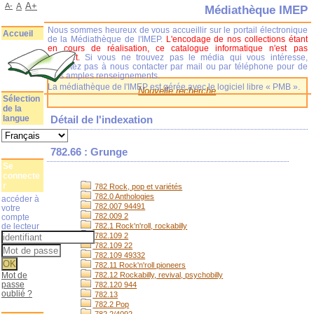
A+
A-
A
Médiathèque IMEP
Nous sommes heureux de vous accueillir sur le portail électronique
Accueil
de la Médiathèque de l'IMEP.
L'encodage de nos collections étant
en cours de réalisation, ce catalogue informatique n'est pas
complet.
Si vous ne trouvez pas le média qui vous intéresse,
n'hésitez pas à nous contacter par mail ou par téléphone pour de
plus amples renseignements.
La médiathèque de l'IMEP est gérée avec le logiciel libre « PMB ».
Nouvelle recherche
Sélection
de la
langue
Détail de l'indexation
782.66 : Grunge
Se
connecte
r
782 Rock, pop et variétés
782.0 Anthologies
accéder à
782.007 94491
votre
782.009 2
compte
de lecteur
782.1 Rock'n'roll, rockabilly
782.109 2
782.109 22
782.109 49332
782.11 Rock'n'roll pioneers
Mot de
782.12 Rockabilly, revival, psychobilly
passe
782.120 944
oublié ?
782.13
782.2 Pop